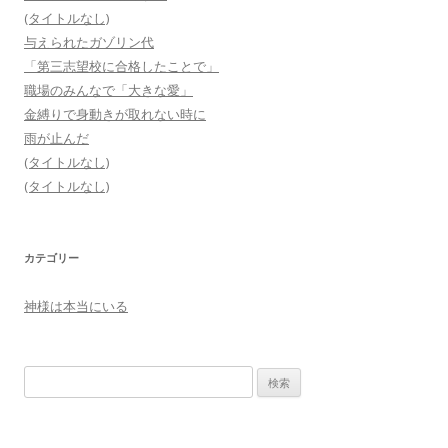
(タイトルなし)
与えられたガゾリン代
「第三志望校に合格したことで」
職場のみんなで「大きな愛」
金縛りで身動きが取れない時に
雨が止んだ
(タイトルなし)
(タイトルなし)
カテゴリー
神様は本当にいる
検
索
: