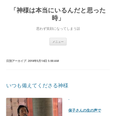
「神様は本当にいるんだと思った
時」
思わず笑顔になってしまう話
コ
メニュー
ン
テ
ン
ツ
へ
日別アーカイブ:
2018年5月14日 5:00 AM
ス
キ
ッ
プ
いつも備えてくださる神様
保子さんの生の声で