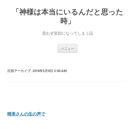
「神様は本当にいるんだと思った
時」
思わず笑顔になってしまう話
コ
メニュー
ン
テ
ン
ツ
へ
日別アーカイブ:
2018年5月8日 5:00 AM
ス
キ
ッ
プ
晴美さんの生の声で