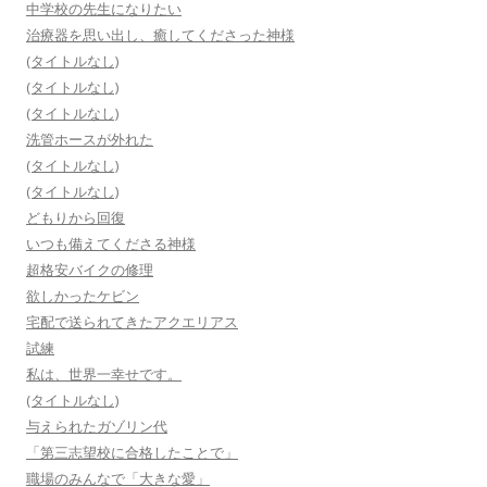
中学校の先生になりたい
治療器を思い出し、癒してくださった神様
(タイトルなし)
(タイトルなし)
(タイトルなし)
洗管ホースが外れた
(タイトルなし)
(タイトルなし)
どもりから回復
いつも備えてくださる神様
超格安バイクの修理
欲しかったケビン
宅配で送られてきたアクエリアス
試練
私は、世界一幸せです。
(タイトルなし)
与えられたガゾリン代
「第三志望校に合格したことで」
職場のみんなで「大きな愛」