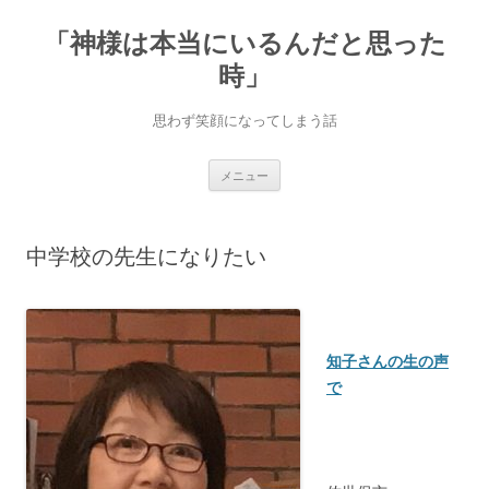
「神様は本当にいるんだと思った
時」
思わず笑顔になってしまう話
コ
メニュー
ン
テ
ン
ツ
へ
中学校の先生になりたい
ス
キ
ッ
プ
知子さんの生の声
で