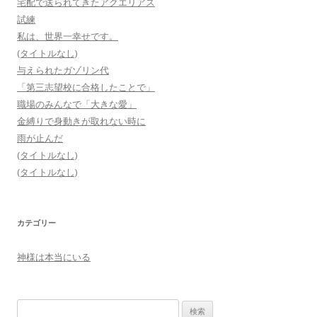
宅配で送られてきたアクエリアス
試練
私は、世界一幸せです。
(タイトルなし)
与えられたガゾリン代
「第三志望校に合格したことで」
職場のみんなで「大きな愛」
金縛りで身動きが取れない時に
雨が止んだ
(タイトルなし)
(タイトルなし)
カテゴリー
神様は本当にいる
検