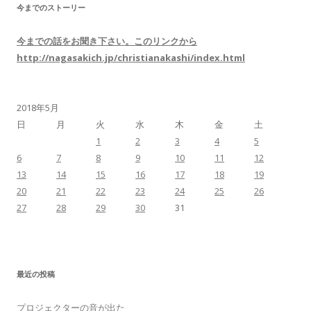
今までのストーリー
ゲ
ー
今までの話をお聞き下さい。このリンクから
シ
http://nagasakich.jp/christianakashi/index.html
ョ
ン
2018年5月
日
月
火
水
木
金
土
1
2
3
4
5
6
7
8
9
10
11
12
13
14
15
16
17
18
19
20
21
22
23
24
25
26
27
28
29
30
31
最近の投稿
プロジェクターの音が出た