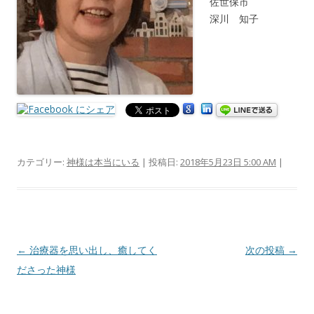
佐世保市
深川 知子
カテゴリー:
神様は本当にいる
| 投稿日:
2018年5月23日 5:00 AM
|
投
←
治療器を思い出し、癒してく
次の投稿
→
稿
ださった神様
ナ
ビ