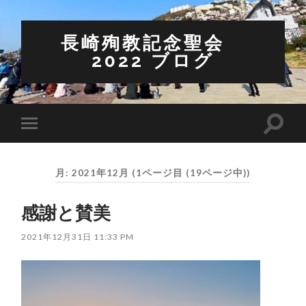
長崎殉教記念聖会
2022 ブログ
検
モ
索
バ
フ
イ
ィ
ル
ー
月:
2021年12月
(1ページ目 (19ページ中))
メ
ル
ニ
ド
ュ
を
感謝と賛美
ー
切
を
り
切
替
2021年12月31日 11:33 PM
り
え
替
る
え
る