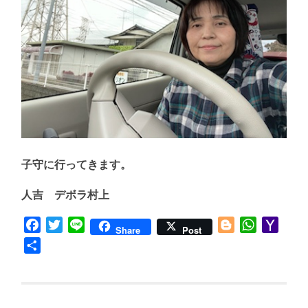
子守に行ってきます。
人吉 デボラ村上
Facebook
Twitter
Line
Blogger
WhatsApp
Yaho
Share
Post
Mail
共
有