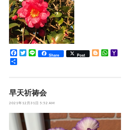
Facebook
Twitter
Line
Blogger
WhatsApp
Yaho
Share
Post
Mail
共
有
早天祈祷会
2021年12月31日 5:52 AM