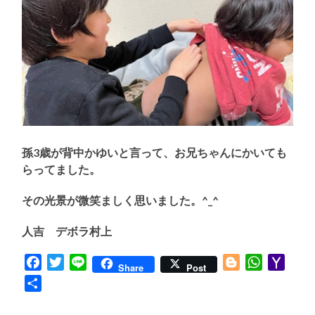
孫3歳が背中かゆいと言って、お兄ちゃんにかいても
らってました。
その光景が微笑ましく思いました。^_^
人吉 デボラ村上
Facebook
Twitter
Line
Blogger
WhatsApp
Yaho
Share
Post
Mail
共
有