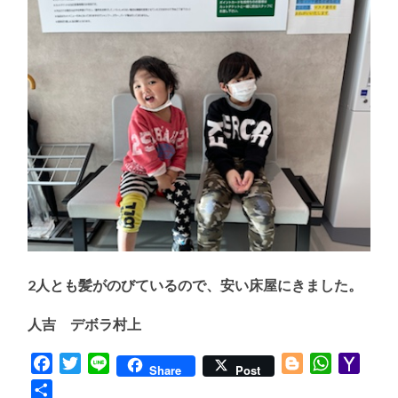
2人とも髪がのびているので、安い床屋にきました。
人吉 デボラ村上
Facebook
Twitter
Line
Blogger
WhatsApp
Yaho
Share
Post
Mail
共