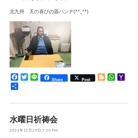
北九州 天の喜びの器ハンナ(*^_^*)
Facebook
Twitter
Line
Blogger
WhatsApp
Yaho
Share
Post
Mail
共
有
水曜日祈祷会
2021年12月29日 7:20 PM