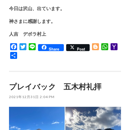
今日は沢山、出ています。
神さまに感謝します。
人吉 デボラ村上
Facebook
Twitter
Line
Blogger
WhatsApp
Yaho
Share
Post
Mail
共
有
プレイバック 五木村礼拝
2021年12月31日 2:04 PM