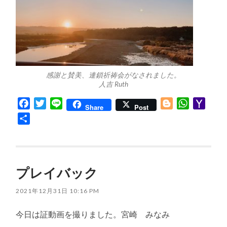
感謝と賛美、連鎖祈祷会がなされました。
人吉 Ruth
Facebook
Twitter
Line
Blogger
WhatsApp
Yaho
Share
Post
Mail
共
有
プレイバック
2021年12月31日 10:16 PM
今日は証動画を撮りました。宮崎 みなみ