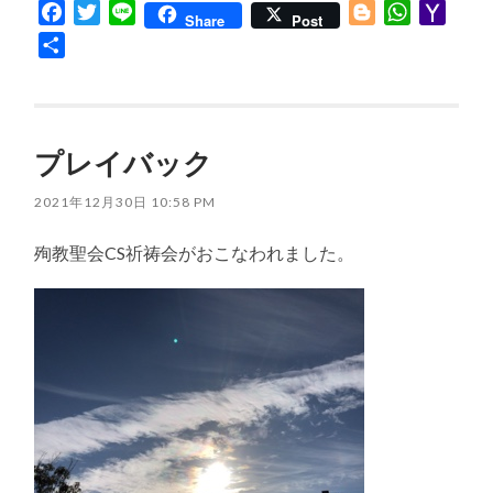
Facebook
Twitter
Line
Blogger
WhatsApp
Yaho
Share
Post
Mail
共
有
プレイバック
2021年12月30日 10:58 PM
殉教聖会CS祈祷会がおこなわれました。