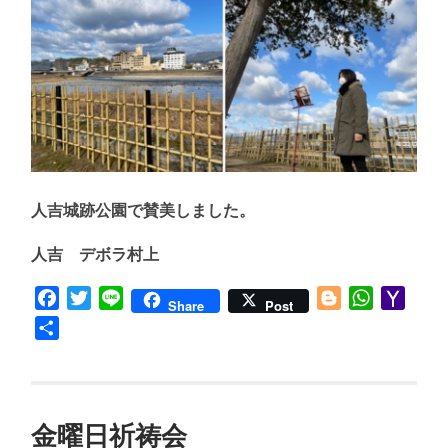
人吉城跡公園で賛美しました。
人吉 デボラ村上
Facebook
Twitter
Line
Blogger
WhatsApp
Yaho
Share
Post
Mail
共
有
金曜日祈祷会