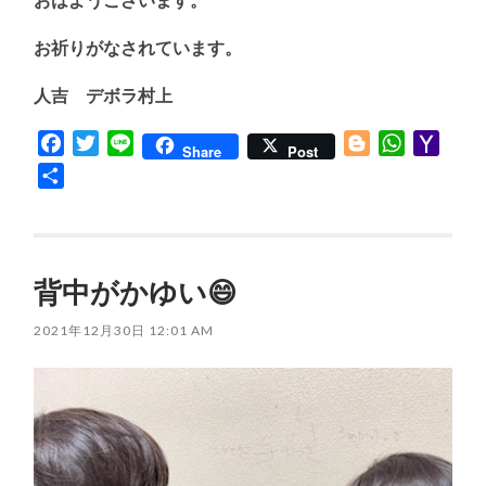
お祈りがなされています。
人吉 デボラ村上
Facebook
Twitter
Line
Blogger
WhatsApp
Yaho
Share
Post
Mail
共
有
背中がかゆい😄
2021年12月30日 12:01 AM