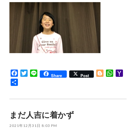
Facebook
Twitter
Line
Blogger
WhatsApp
Yaho
Share
Post
Mail
共
有
まだ人吉に着かず
2021年12月31日 8:03 PM