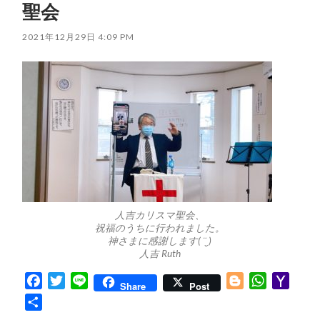
聖会
2021年12月29日 4:09 PM
人吉カリスマ聖会、
祝福のうちに行われました。
神さまに感謝します( ¨̮ )
人吉 Ruth
Facebook
Twitter
Line
Blogger
WhatsApp
Yaho
Share
Post
Mail
共
有