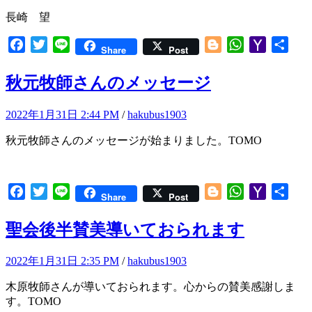
長崎 望
Facebook
Twitter
Line
Blogger
WhatsApp
Yahoo
共
Share
Post
Mail
有
秋元牧師さんのメッセージ
2022年1月31日 2:44 PM
/
hakubus1903
秋元牧師さんのメッセージが始まりました。TOMO
Facebook
Twitter
Line
Blogger
WhatsApp
Yahoo
共
Share
Post
Mail
有
聖会後半賛美導いておられます
2022年1月31日 2:35 PM
/
hakubus1903
木原牧師さんが導いておられます。心からの賛美感謝しま
す。TOMO