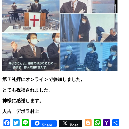
第７礼拝にオンラインで参加しました。
とても祝福されました。
神様に感謝します。
人吉 デボラ村上
Facebook
Twitter
Line
Blogger
WhatsApp
Yahoo
共
Share
Post