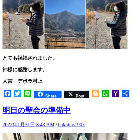
とても祝福されました。
神様に感謝します。
人吉 デボラ村上
Facebook
Twitter
Line
Blogger
WhatsApp
Yahoo
共
Share
Post
Mail
有
明日の聖会の準備中
2022年1月31日 8:43 AM
/
hakubus1903