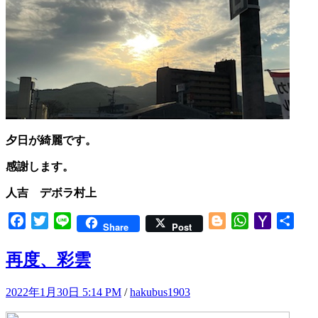
夕日が綺麗です。
感謝します。
人吉 デボラ村上
Facebook
Twitter
Line
Blogger
WhatsApp
Yahoo
共
Share
Post
Mail
有
再度、彩雲
2022年1月30日 5:14 PM
/
hakubus1903