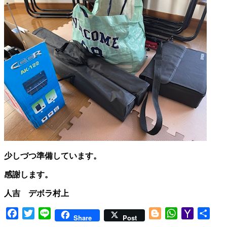
少しづつ準備しています。
感謝します。
人吉 デボラ村上
Facebook
Twitter
Line
Blogger
WhatsApp
Yahoo
共
Share
Post
Mail
有