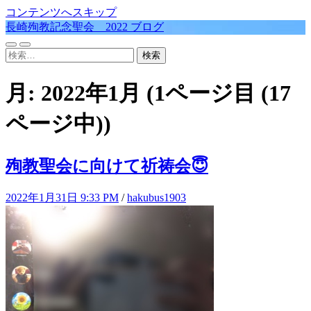
コンテンツへスキップ
長崎殉教記念聖会 2022 ブログ
モ
検
検
バ
索
索:
イ
フ
月:
2022年1月
(1ページ目 (17
ル
ィ
メ
ー
ニ
ル
ページ中))
ュ
ド
ー
を
を
切
殉教聖会に向けて祈祷会😇
切
り
り
替
替
え
2022年1月31日 9:33 PM
/
hakubus1903
え
る
る