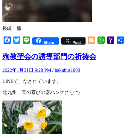
長崎 望
Facebook
Twitter
Line
Blogger
WhatsApp
Yahoo
共
Share
Post
Mail
有
殉教聖会の誘導部門の祈祷会
2022年1月31日 9:28 PM
/
hakubus1903
LINEで、なされています。
北九州 天の喜びの器ハンナ(*^_^*)