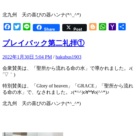
北九州 天の喜びの器ハンナ(*^_^*)
Facebook
Twitter
Line
Blogger
WhatsApp
Yahoo
共
Share
Post
Mail
有
プレイバック第二礼拝①
2022年1月30日 5:04 PM
/
hakubus1903
会衆賛美は、「聖所から流れる命の水」で導かれました。♪(
´▽｀)
特別賛美は、「Glory of heaven」「GRACE」「聖所から流れ
る命の水」で、なされました。♪(*^^)o∀*∀o(^^*)♪
北九州 天の喜びの器ハンナ(*^_^*)