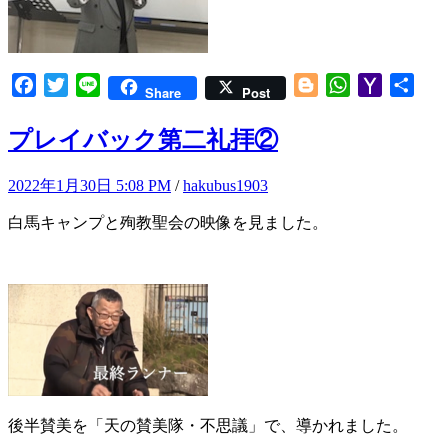
Facebook
Twitter
Line
Blogger
WhatsApp
Yahoo
共
Share
Post
Mail
有
プレイバック第二礼拝②
2022年1月30日 5:08 PM
/
hakubus1903
白馬キャンプと殉教聖会の映像を見ました。
後半賛美を「天の賛美隊・不思議」で、導かれました。