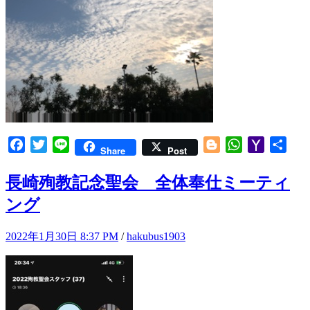
Facebook
Twitter
Line
Blogger
WhatsApp
Yahoo
共
Share
Post
Mail
有
長崎殉教記念聖会 全体奉仕ミーティ
ング
2022年1月30日 8:37 PM
/
hakubus1903