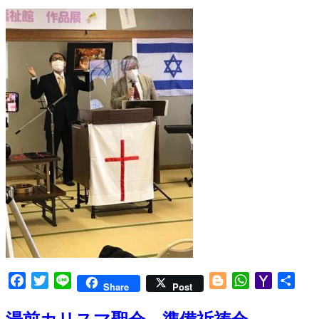
Facebook
Twitter
Line
Blogger
WhatsApp
Yahoo
共
Share
Post
Mail
有