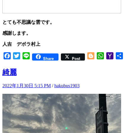
とても不思議な雲です。
感謝します。
人吉 デボラ村上
Facebook
Twitter
Line
Blogger
WhatsApp
Yahoo
共
Share
Post
Mail
有
綺麗
2022年1月30日 5:15 PM
/
hakubus1903