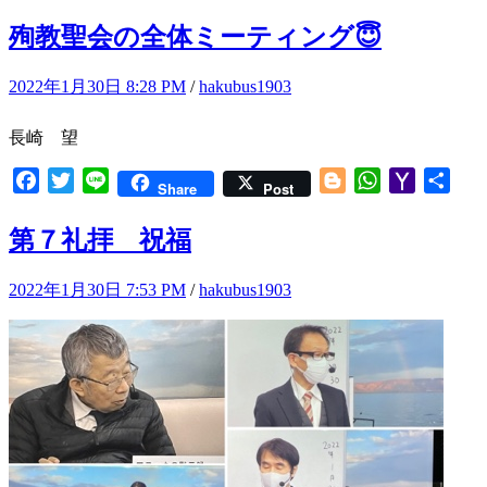
Mail
有
殉教聖会の全体ミーティング😇
2022年1月30日 8:28 PM
/
hakubus1903
長崎 望
Facebook
Twitter
Line
Blogger
WhatsApp
Yahoo
共
Share
Post
Mail
有
第７礼拝 祝福
2022年1月30日 7:53 PM
/
hakubus1903