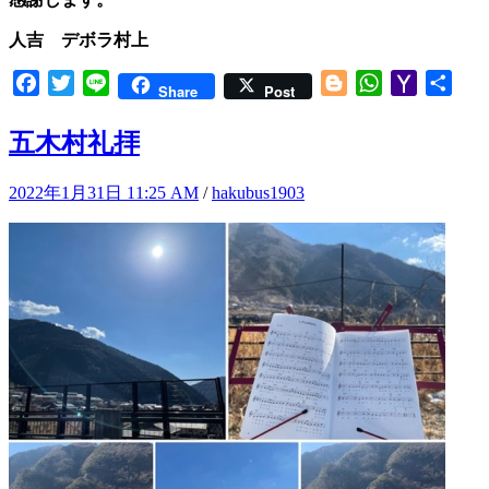
人吉 デボラ村上
Facebook
Twitter
Line
Blogger
WhatsApp
Yahoo
共
Share
Post
Mail
有
五木村礼拝
2022年1月31日 11:25 AM
/
hakubus1903