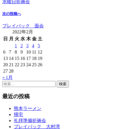
水曜日祈祷会
次の投稿へ
プレイバック 面会
2022年2月
日
月
火
水
木
金
土
1
2
3
4
5
6
7
8
9
10
11
12
13
14
15
16
17
18
19
20
21
22
23
24
25
26
27
28
« 1月
検
索:
最近の投稿
熊本ラーメン
帰宅
礼拝準備祈祷会
プレイバック 大村湾