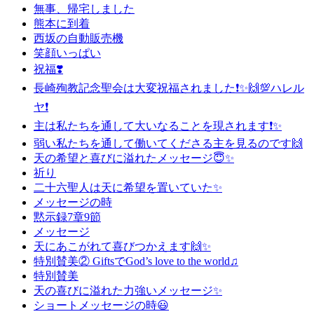
無事、帰宅しました
熊本に到着
西坂の自動販売機
笑顔いっぱい
祝福❣️
長崎殉教記念聖会は大変祝福されました❗️✨🙌💯ハレル
ヤ❗️
主は私たちを通して大いなることを現されます❗️✨
弱い私たちを通して働いてくださる主を見るのです🙌
天の希望と喜びに溢れたメッセージ😇✨
祈り
二十六聖人は天に希望を置いていた✨
メッセージの時
黙示録7章9節
メッセージ
天にあこがれて喜びつかえます🙌✨
特別賛美② GiftsでGod’s love to the world♫
特別賛美
天の喜びに溢れた力強いメッセージ✨
ショートメッセージの時😃