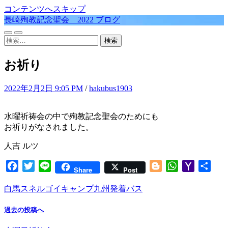
コンテンツへスキップ
長崎殉教記念聖会 2022 ブログ
モ
検
検
バ
索
索:
イ
フ
お祈り
ル
ィ
メ
ー
ニ
ル
2022年2月2日 9:05 PM
/
hakubus1903
ュ
ド
ー
を
を
切
水曜祈祷会の中で殉教記念聖会のためにも
切
り
お祈りがなされました。
り
替
替
え
人吉 ルツ
え
る
る
Facebook
Twitter
Line
Blogger
WhatsApp
Yahoo
共
Share
Post
Mail
有
白馬スネルゴイキャンプ九州発着バス
過去の投稿へ