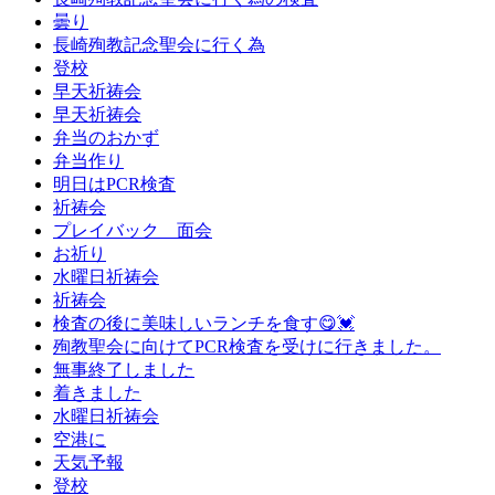
曇り
長崎殉教記念聖会に行く為
登校
早天祈祷会
早天祈祷会
弁当のおかず
弁当作り
明日はPCR検査
祈祷会
プレイバック 面会
お祈り
水曜日祈祷会
祈祷会
検査の後に美味しいランチを食す😋💓
殉教聖会に向けてPCR検査を受けに行きました。
無事終了しました
着きました
水曜日祈祷会
空港に
天気予報
登校