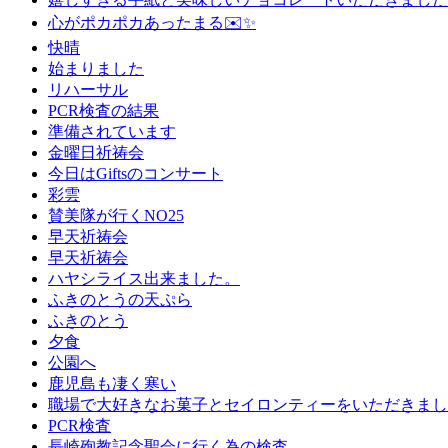
心がポカポカあったまる✉️✨
快晴
始まりました
リハーサル
PCR検査の結果
準備されています
金曜日祈祷会
今日はGiftsのコンサート
彩雲
賛美隊が行くNO25
早天祈祷会
早天祈祷会
ハヤシライス出来ました。
ふきのとうの天ぷら
ふきのとう
夕食
公園へ
鹿児島も凄く寒い
職場で大好きなお菓子とセイロンティーをいただきまし
PCR検査
長崎殉教記念聖会に行く為の検査