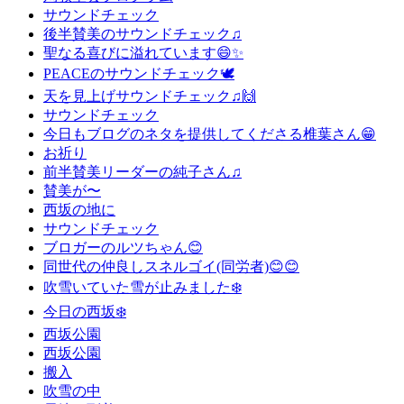
サウンドチェック
後半賛美のサウンドチェック♫
聖なる喜びに溢れています😄✨
PEACEのサウンドチェック🕊
天を見上げサウンドチェック♫🙌
サウンドチェック
今日もブログのネタを提供してくださる椎葉さん😁
お祈り
前半賛美リーダーの純子さん♫
賛美が〜
西坂の地に
サウンドチェック
ブロガーのルツちゃん😊
同世代の仲良しスネルゴイ(同労者)😊😊
吹雪いていた雪が止みました❄️
今日の西坂❄️
西坂公園
西坂公園
搬入
吹雪の中