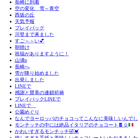
長崎に到着
空の変化 雪～青空
西坂の丘
天気予報
プレイバック
川登まで来ました
すご～～い💕
朝焼け
祝福がありますように！
山浦p
長崎へ
雪が降り始めました
出発しました
LINEで
感謝と賛美の連鎖祈祷
プレイバックLINEで
LINEで
公園めぐり
なんでヨーロッパのチョコってこんなに美味しいんでしょう
モンチッチの中には絶品イタリアのチョコート
🍫
☺️
かわいすぎるモンチッチ🤣💓
嬉しすぎる手紙と美味しいチョコレートいただきました