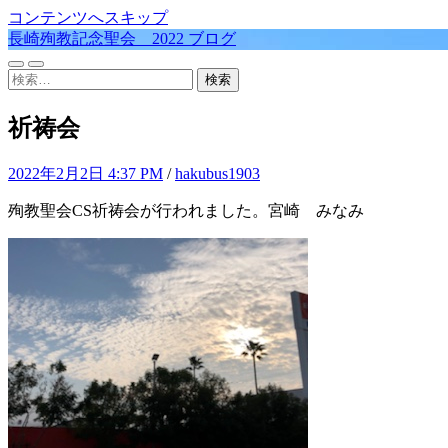
コンテンツへスキップ
長崎殉教記念聖会 2022 ブログ
モ
検
検
バ
索
索:
イ
フ
祈祷会
ル
ィ
メ
ー
ニ
ル
2022年2月2日 4:37 PM
/
hakubus1903
ュ
ド
ー
を
殉教聖会CS祈祷会が行われました。宮崎 みなみ
を
切
切
り
り
替
替
え
え
る
る