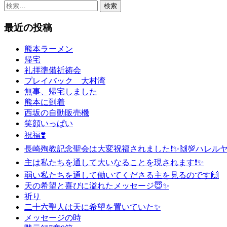
検
索:
最近の投稿
熊本ラーメン
帰宅
礼拝準備祈祷会
プレイバック 大村湾
無事、帰宅しました
熊本に到着
西坂の自動販売機
笑顔いっぱい
祝福❣️
長崎殉教記念聖会は大変祝福されました❗️✨🙌💯ハレルヤ❗
主は私たちを通して大いなることを現されます❗️✨
弱い私たちを通して働いてくださる主を見るのです🙌
天の希望と喜びに溢れたメッセージ😇✨
祈り
二十六聖人は天に希望を置いていた✨
メッセージの時