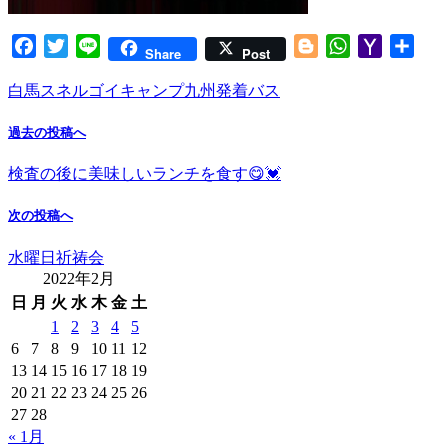
Facebook
Twitter
Line
Blogger
WhatsApp
Yahoo
共
Share
Post
Mail
有
白馬スネルゴイキャンプ九州発着バス
過去の投稿へ
検査の後に美味しいランチを食す😋💓
次の投稿へ
水曜日祈祷会
2022年2月
日
月
火
水
木
金
土
1
2
3
4
5
6
7
8
9
10
11
12
13
14
15
16
17
18
19
20
21
22
23
24
25
26
27
28
« 1月