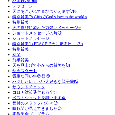
黙示録7章9節
メッセージ
天にあこがれて喜びつかえます🙌✨
特別賛美② GiftsでGod’s love to the world♫
特別賛美
天の喜びに溢れた力強いメッセージ✨
ショートメッセージの時😃
ショートメッセージ
特別賛美① PEACE​で天に帰る日まで♫
特別賛美
奏楽
前半賛美
天を見上げて心からの賛美を🙌
聖会スタート
貴重な同い年😊😊😊
ハグしたいくらい大好きな親子😆🙌
サウンドチェック
コロナ対策受付も万全✨
ベストショットを狙います📸
受付のスタッフの方々🙂
晴れ間が見えてきました😊
殉教聖会プログラム