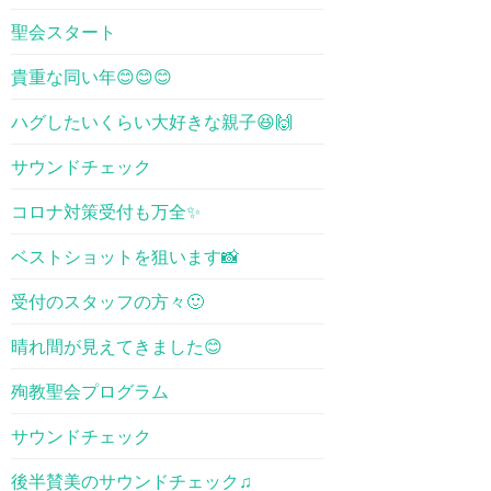
聖会スタート
貴重な同い年😊😊😊
ハグしたいくらい大好きな親子😆🙌
サウンドチェック
コロナ対策受付も万全✨
ベストショットを狙います📸
受付のスタッフの方々🙂
晴れ間が見えてきました😊
殉教聖会プログラム
サウンドチェック
後半賛美のサウンドチェック♫