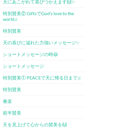
天にあこがれて喜びつかえます🙌✨
特別賛美② GiftsでGod’s love to the
world♫
特別賛美
天の喜びに溢れた力強いメッセージ✨
ショートメッセージの時😃
ショートメッセージ
特別賛美① PEACE​で天に帰る日まで♫
特別賛美
奏楽
前半賛美
天を見上げて心からの賛美を🙌