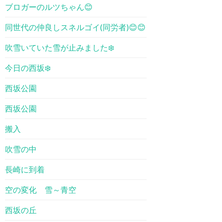
ブロガーのルツちゃん😊
同世代の仲良しスネルゴイ(同労者)😊😊
吹雪いていた雪が止みました❄️
今日の西坂❄️
西坂公園
西坂公園
搬入
吹雪の中
長崎に到着
空の変化 雪～青空
西坂の丘