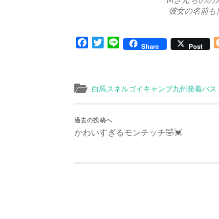
彼女の名前も同
Facebook
Twitter
Line
Share
Post
白馬スネルゴイキャンプ九州発着バス
過去の投稿へ
かわいすぎるモンチッチ🤣💓