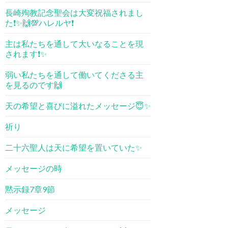
長崎殉教記念聖会は大変祝福されまし
た❗️✨🙌💯ハレルヤ❗️
主は私たちを通して大いなることを現
されます❗️✨
弱い私たちを通して働いてくださる主
を見るのです🙌
天の希望と喜びに溢れたメッセージ😇✨
祈り
二十六聖人は天に希望を置いていた✨
メッセージの時
黙示録7章9節
メッセージ