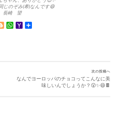
じのぞみ(希)なんです😄
長崎 望
Blogger
WhatsApp
Yahoo
共
Mail
有
次の投稿へ
なんでヨーロッパのチョコってこんなに美
味しいんでしょうか？😲✨😄🍫