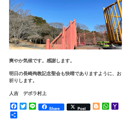
爽やか気候です。感謝します。
明日の長崎殉教記念聖会も快晴でありますように、お
祈りします。
人吉 デボラ村上
Facebook
Twitter
Line
Blogger
WhatsApp
Yaho
Share
Post
Mail
共
有