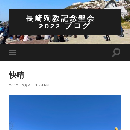
長崎殉教記念聖会
2022 ブログ
検
モ
索
バ
フ
イ
ィ
ル
ー
快晴
メ
ル
ニ
ド
ュ
2022年2月4日 1:24 PM
を
ー
切
を
り
切
替
り
え
替
る
え
る