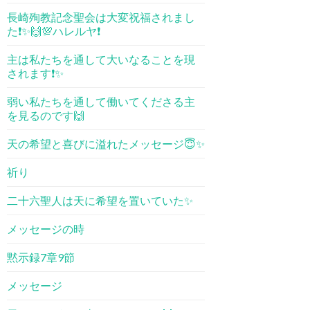
長崎殉教記念聖会は大変祝福されまし
た❗️✨🙌💯ハレルヤ❗️
主は私たちを通して大いなることを現
されます❗️✨
弱い私たちを通して働いてくださる主
を見るのです🙌
天の希望と喜びに溢れたメッセージ😇✨
祈り
二十六聖人は天に希望を置いていた✨
メッセージの時
黙示録7章9節
メッセージ