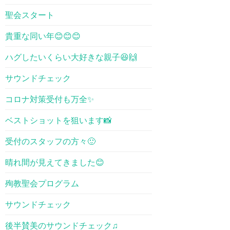
聖会スタート
貴重な同い年😊😊😊
ハグしたいくらい大好きな親子😆🙌
サウンドチェック
コロナ対策受付も万全✨
ベストショットを狙います📸
受付のスタッフの方々🙂
晴れ間が見えてきました😊
殉教聖会プログラム
サウンドチェック
後半賛美のサウンドチェック♫