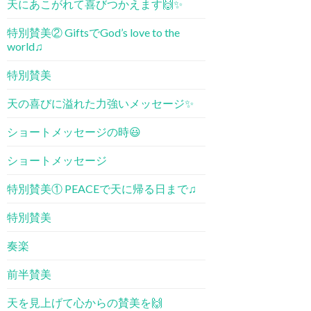
天にあこがれて喜びつかえます🙌✨
特別賛美② GiftsでGod’s love to the
world♫
特別賛美
天の喜びに溢れた力強いメッセージ✨
ショートメッセージの時😃
ショートメッセージ
特別賛美① PEACE​で天に帰る日まで♫
特別賛美
奏楽
前半賛美
天を見上げて心からの賛美を🙌