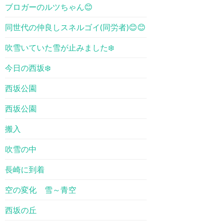
ブロガーのルツちゃん😊
同世代の仲良しスネルゴイ(同労者)😊😊
吹雪いていた雪が止みました❄️
今日の西坂❄️
西坂公園
西坂公園
搬入
吹雪の中
長崎に到着
空の変化 雪～青空
西坂の丘