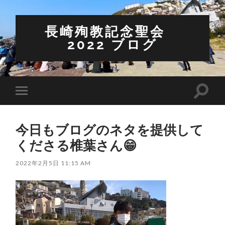
長崎殉教記念聖会
2022 ブログ
検
モ
索
バ
フ
イ
ィ
ル
ー
今日もブログのネタを提供して
メ
ル
ニ
くださる椎葉さん😁
ド
ュ
を
ー
切
を
2022年2月5日 11:15 AM
り
切
替
り
え
替
る
え
る