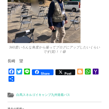
360度いろんな角度から撮ってブログにアップしたいくらい
です(笑)！！😆
長崎 望
Facebook
Twitter
Line
Blogger
WhatsApp
Yaho
Share
Post
Mail
共
有
白馬スネルゴイキャンプ九州発着バス
過去の投稿へ