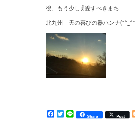
後、もう少し✌️愛すべきまち
北九州 天の喜びの器ハンナ(*^_^*
Facebook
Twitter
Line
Share
Post