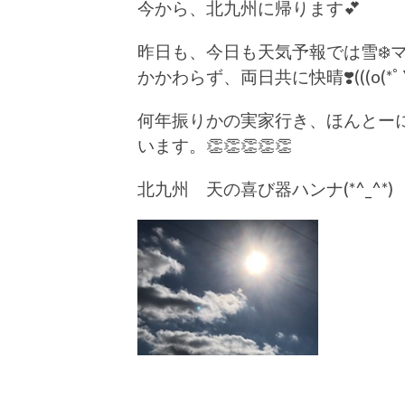
今から、北九州に帰ります💕
昨日も、今日も天気予報では雪❄️
かかわらず、両日共に快晴❣️(((o(*ﾟ▽ﾟ
何年振りかの実家行き、ほんとー
います。👏👏👏👏👏
北九州 天の喜び器ハンナ(*^_^*)