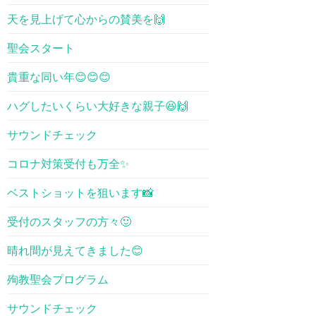
天を見上げて心からの賛美を🙌
聖会スタート
貴重な同い年😊😊😊
ハグしたいくらい大好きな親子😆🙌
サウンドチェック
コロナ対策受付も万全✨
ベストショットを狙います📸
受付のスタッフの方々🙂
晴れ間が見えてきました😊
殉教聖会プログラム
サウンドチェック