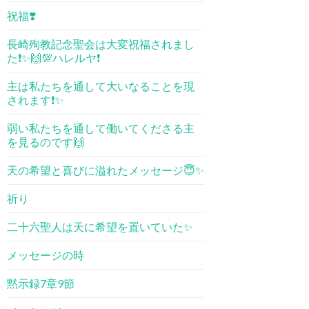
祝福❣️
長崎殉教記念聖会は大変祝福されまし
た❗️✨🙌💯ハレルヤ❗️
主は私たちを通して大いなることを現
されます❗️✨
弱い私たちを通して働いてくださる主
を見るのです🙌
天の希望と喜びに溢れたメッセージ😇✨
祈り
二十六聖人は天に希望を置いていた✨
メッセージの時
黙示録7章9節