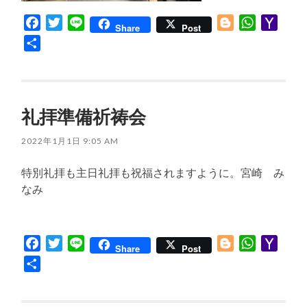
Facebook
Twitter
Line
Blogger
WhatsApp
Yaho
Share
Post
Mail
共
有
礼拝準備祈祷会
2022年1月1日 9:05 AM
特別礼拝も主日礼拝も祝福されますように。宮崎 み
なみ
Facebook
Twitter
Line
Blogger
WhatsApp
Yaho
Share
Post
Mail
共
有