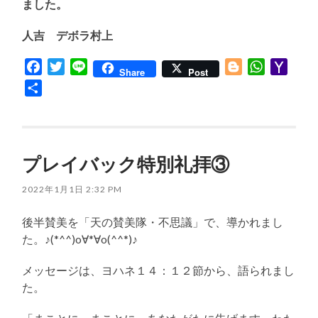
ました。
人吉 デボラ村上
Facebook
Twitter
Line
Blogger
WhatsApp
Yaho
Share
Post
Mail
共
有
プレイバック特別礼拝③
2022年1月1日 2:32 PM
後半賛美を「天の賛美隊・不思議」で、導かれまし
た。♪(*^^)o∀*∀o(^^*)♪
メッセージは、ヨハネ１４：１２節から、語られまし
た。