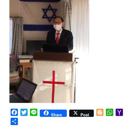
Facebook
Twitter
Line
Blogger
WhatsApp
Yaho
Share
Post
Mail
共
有