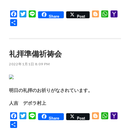
Facebook
Twitter
Line
Blogger
WhatsApp
Yaho
Share
Post
Mail
共
有
礼拝準備祈祷会
2022年1月1日 8:09 PM
明日の礼拝のお祈りがなされています。
人吉 デボラ村上
Facebook
Twitter
Line
Blogger
WhatsApp
Yaho
Share
Post
Mail
共