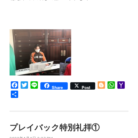
Facebook
Twitter
Line
Blogger
WhatsApp
Yaho
Share
Post
Mail
共
有
プレイバック特別礼拝①