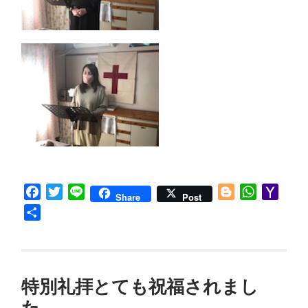
Facebook
Twitter
Line
Blogger
WhatsApp
Yaho
Share
Post
Mail
共
有
特別礼拝とても祝福されまし
た。