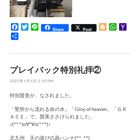
Facebook
Twitter
Line
Blogger
WhatsApp
Yaho
Share
Post
Mail
共
有
プレイバック特別礼拝②
2022年1月1日 2:30 PM
特別賛美が、なされました。
「聖所から流れる命の水」「GIoy of heaven」「ＧＲ
ＡＣＥ」で、賛美ささげられました。
♪(*^^)o∀*∀o(^^*)♪
北九州 天の喜びの器ハンナ(*^_^*)