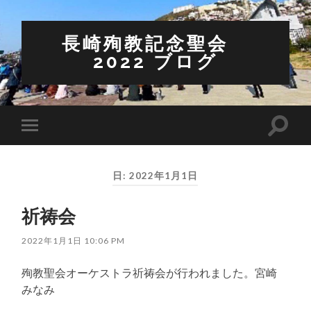
長崎殉教記念聖会
2022 ブログ
検
モ
索
バ
フ
イ
ィ
ル
ー
日:
2022年1月1日
メ
ル
ニ
ド
ュ
を
祈祷会
ー
切
を
り
切
替
2022年1月1日 10:06 PM
り
え
替
る
え
殉教聖会オーケストラ祈祷会が行われました。宮崎
る
みなみ