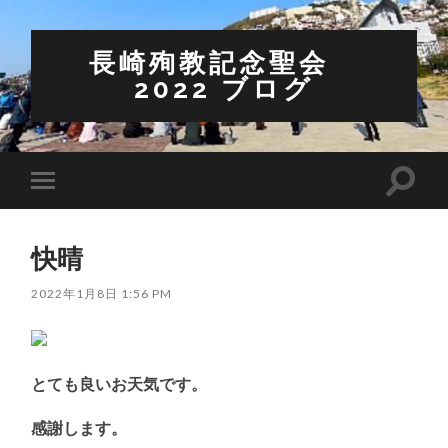
長崎殉教記念聖会
2022 ブログ
検
モ
索
バ
フ
イ
ィ
ル
ー
快晴
メ
ル
ニ
ド
ュ
2022年1月8日 1:56 PM
を
ー
切
を
り
切
替
り
え
替
る
とても良いお天気です。
え
る
感謝します。