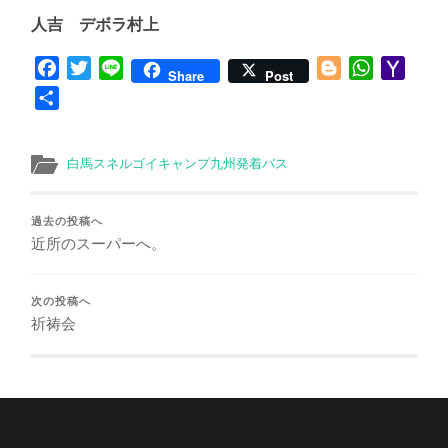
人吉 デボラ村上
Facebook
Twitter
Line
Blogger
WhatsApp
Yaho
Share
Post
Mail
共
有
白馬スネルゴイキャンプ九州発着バス
過去の投稿へ
近所のスーパーへ。
次の投稿へ
祈祷会