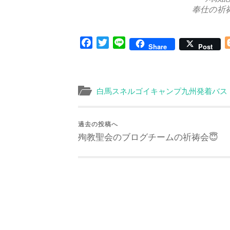
奉仕の祈
Facebook
Twitter
Line
Share
Post
白馬スネルゴイキャンプ九州発着バス
過去の投稿へ
殉教聖会のブログチームの祈祷会😇