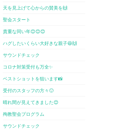
天を見上げて心からの賛美を🙌
聖会スタート
貴重な同い年😊😊😊
ハグしたいくらい大好きな親子😆🙌
サウンドチェック
コロナ対策受付も万全✨
ベストショットを狙います📸
受付のスタッフの方々🙂
晴れ間が見えてきました😊
殉教聖会プログラム
サウンドチェック