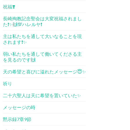
祝福❣️
長崎殉教記念聖会は大変祝福されまし
た❗️✨🙌💯ハレルヤ❗️
主は私たちを通して大いなることを現
されます❗️✨
弱い私たちを通して働いてくださる主
を見るのです🙌
天の希望と喜びに溢れたメッセージ😇✨
祈り
二十六聖人は天に希望を置いていた✨
メッセージの時
黙示録7章9節