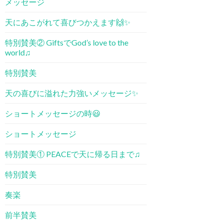
メッセージ
天にあこがれて喜びつかえます🙌✨
特別賛美② GiftsでGod’s love to the
world♫
特別賛美
天の喜びに溢れた力強いメッセージ✨
ショートメッセージの時😃
ショートメッセージ
特別賛美① PEACE​で天に帰る日まで♫
特別賛美
奏楽
前半賛美