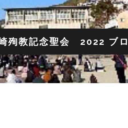
崎殉教記念聖会 2022 ブ