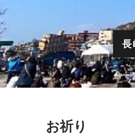
長
お祈り