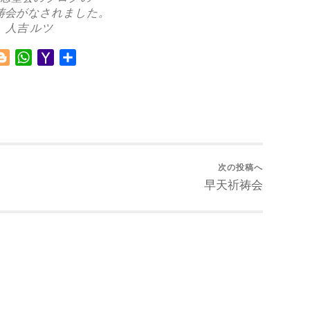
祷会がなされました。
人吉 ルツ
Blogger
WhatsApp
Yahoo
共
Mail
有
次の投稿へ
早天祈祷会