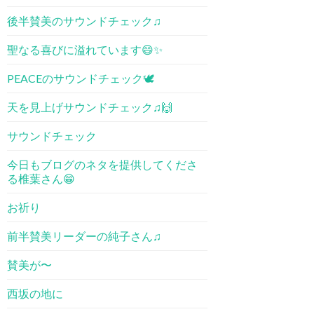
後半賛美のサウンドチェック♫
聖なる喜びに溢れています😄✨
PEACEのサウンドチェック🕊
天を見上げサウンドチェック♫🙌
サウンドチェック
今日もブログのネタを提供してくださ
る椎葉さん😁
お祈り
前半賛美リーダーの純子さん♫
賛美が〜
西坂の地に