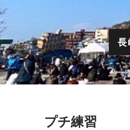
長
プチ練習