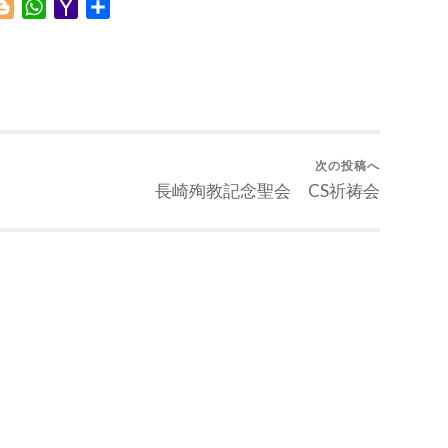
Blogger
WhatsApp
Yahoo
共
Mail
有
次の投稿へ
長崎殉教記念聖会 CS祈祷会