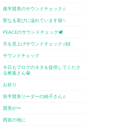
後半賛美のサウンドチェック♫
聖なる喜びに溢れています😄✨
PEACEのサウンドチェック🕊
天を見上げサウンドチェック♫🙌
サウンドチェック
今日もブログのネタを提供してくださ
る椎葉さん😁
お祈り
前半賛美リーダーの純子さん♫
賛美が〜
西坂の地に