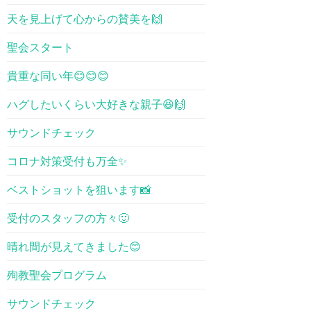
天を見上げて心からの賛美を🙌
聖会スタート
貴重な同い年😊😊😊
ハグしたいくらい大好きな親子😆🙌
サウンドチェック
コロナ対策受付も万全✨
ベストショットを狙います📸
受付のスタッフの方々🙂
晴れ間が見えてきました😊
殉教聖会プログラム
サウンドチェック