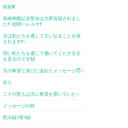
祝福❣️
長崎殉教記念聖会は大変祝福されまし
た❗️✨🙌💯ハレルヤ❗️
主は私たちを通して大いなることを現
されます❗️✨
弱い私たちを通して働いてくださる主
を見るのです🙌
天の希望と喜びに溢れたメッセージ😇✨
祈り
二十六聖人は天に希望を置いていた✨
メッセージの時
黙示録7章9節