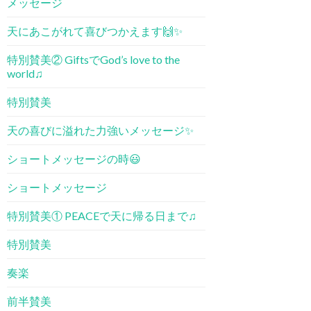
メッセージ
天にあこがれて喜びつかえます🙌✨
特別賛美② GiftsでGod’s love to the
world♫
特別賛美
天の喜びに溢れた力強いメッセージ✨
ショートメッセージの時😃
ショートメッセージ
特別賛美① PEACE​で天に帰る日まで♫
特別賛美
奏楽
前半賛美