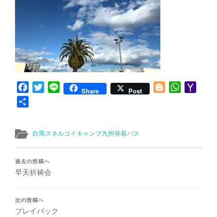
Facebook
Twitter
Line
Blogger
WhatsApp
Yaho
Share
Post
Mail
共
有
白馬スネルゴイキャンプ九州発着バス
過去の投稿へ
早天祈祷会
次の投稿へ
プレイバック