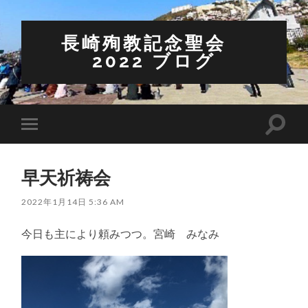
長崎殉教記念聖会
2022 ブログ
検
モ
索
バ
フ
イ
ィ
ル
ー
早天祈祷会
メ
ル
ニ
ド
ュ
2022年1月14日 5:36 AM
を
ー
切
を
り
今日も主により頼みつつ。宮崎 みなみ
切
替
り
え
替
る
え
る