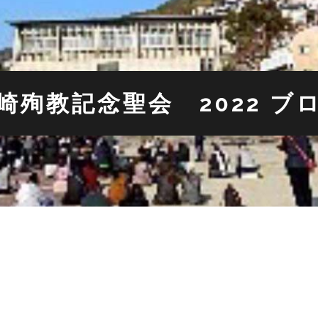
崎殉教記念聖会 2022 ブ