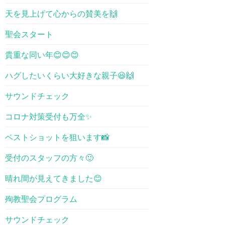
天を見上げて心からの賛美を🙌
聖会スタート
貴重な同い年😊😊😊
ハグしたいくらい大好きな親子😆🙌
サウンドチェック
コロナ対策受付も万全✨
ベストショットを狙います📸
受付のスタッフの方々🙂
晴れ間が見えてきました😊
殉教聖会プログラム
サウンドチェック