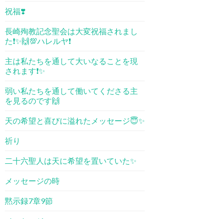
祝福❣️
長崎殉教記念聖会は大変祝福されまし
た❗️✨🙌💯ハレルヤ❗️
主は私たちを通して大いなることを現
されます❗️✨
弱い私たちを通して働いてくださる主
を見るのです🙌
天の希望と喜びに溢れたメッセージ😇✨
祈り
二十六聖人は天に希望を置いていた✨
メッセージの時
黙示録7章9節