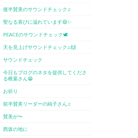
後半賛美のサウンドチェック♫
聖なる喜びに溢れています😄✨
PEACEのサウンドチェック🕊
天を見上げサウンドチェック♫🙌
サウンドチェック
今日もブログのネタを提供してくださ
る椎葉さん😁
お祈り
前半賛美リーダーの純子さん♫
賛美が〜
西坂の地に