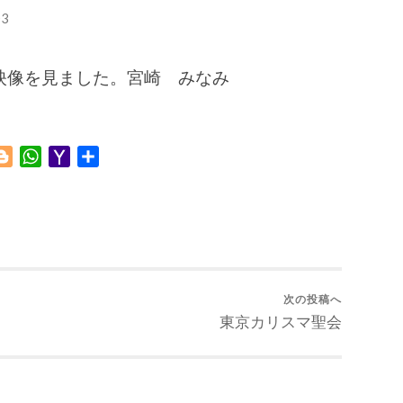
3
映像を見ました。宮崎 みなみ
Blogger
WhatsApp
Yahoo
共
Mail
有
次の投稿へ
東京カリスマ聖会