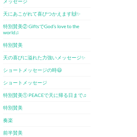
メッセージ
天にあこがれて喜びつかえます🙌✨
特別賛美② GiftsでGod’s love to the
world♫
特別賛美
天の喜びに溢れた力強いメッセージ✨
ショートメッセージの時😃
ショートメッセージ
特別賛美① PEACE​で天に帰る日まで♫
特別賛美
奏楽
前半賛美