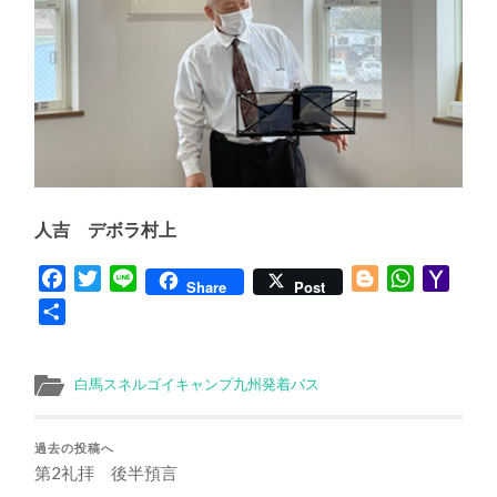
人吉 デボラ村上
Facebook
Twitter
Line
Blogger
WhatsApp
Yaho
Share
Post
Mail
共
有
白馬スネルゴイキャンプ九州発着バス
過去の投稿へ
第2礼拝 後半預言