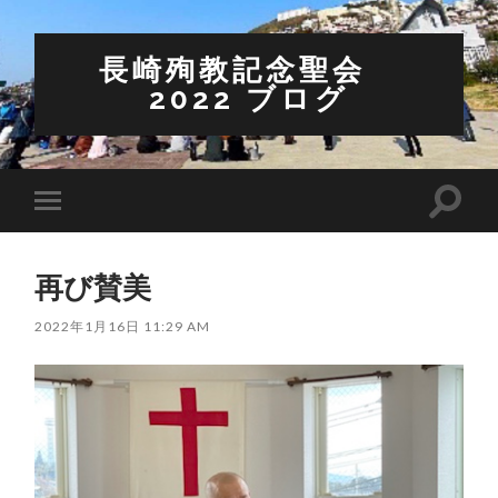
長崎殉教記念聖会
2022 ブログ
検
モ
索
バ
フ
イ
ィ
ル
ー
再び賛美
メ
ル
ニ
ド
ュ
2022年1月16日 11:29 AM
を
ー
切
を
り
切
替
り
え
替
る
え
る