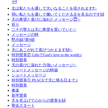
ヤ❗️
主は私たちを通して大いなることを現されます❗️✨
弱い私たちを通して働いてくださる主を見るのです🙌
天の希望と喜びに溢れたメッセージ😇✨
祈り
二十六聖人は天に希望を置いていた✨
メッセージの時
黙示録7章9節
メッセージ
天にあこがれて喜びつかえます🙌✨
特別賛美② GiftsでGod’s love to the world♫
特別賛美
天の喜びに溢れた力強いメッセージ✨
ショートメッセージの時😃
ショートメッセージ
特別賛美① PEACE​で天に帰る日まで♫
特別賛美
奏楽
前半賛美
天を見上げて心からの賛美を🙌
聖会スタート