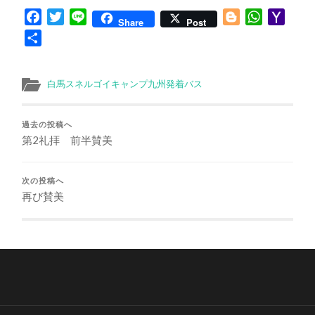
Facebook
Twitter
Line
Blogger
WhatsApp
Yaho
Share
Post
Mail
共
有
白馬スネルゴイキャンプ九州発着バス
過去の投稿へ
第2礼拝 前半賛美
次の投稿へ
再び賛美