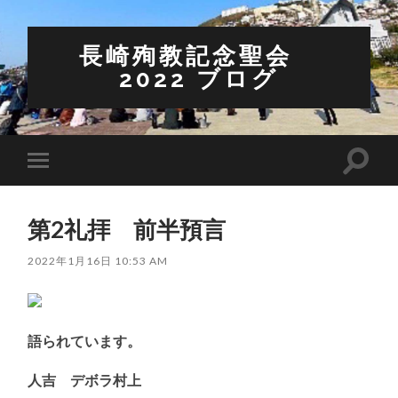
長崎殉教記念聖会
2022 ブログ
検
モ
索
バ
フ
イ
ィ
ル
ー
第2礼拝 前半預言
メ
ル
ニ
ド
ュ
2022年1月16日 10:53 AM
を
ー
切
を
り
切
替
り
え
替
る
語られています。
え
る
人吉 デボラ村上