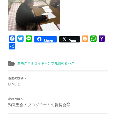
Facebook
Twitter
Line
Blogger
WhatsApp
Yaho
Share
Post
Mail
共
有
白馬スネルゴイキャンプ九州発着バス
過去の投稿へ
LINEで
次の投稿へ
殉教聖会のブログチームの祈祷会😇