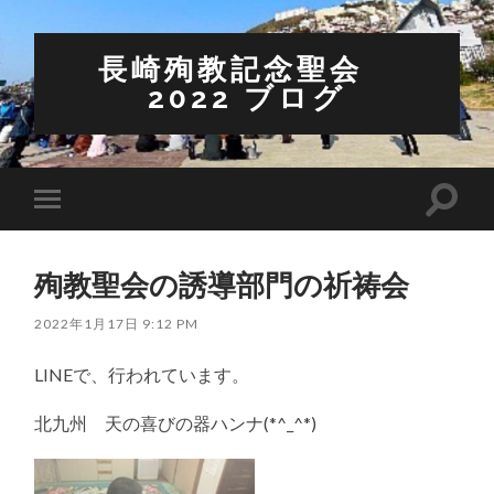
長崎殉教記念聖会
2022 ブログ
検
モ
索
バ
フ
イ
ィ
ル
ー
殉教聖会の誘導部門の祈祷会
メ
ル
ニ
ド
ュ
2022年1月17日 9:12 PM
を
ー
切
を
り
LINEで、行われています。
切
替
り
え
替
る
北九州 天の喜びの器ハンナ(*^_^*)
え
る