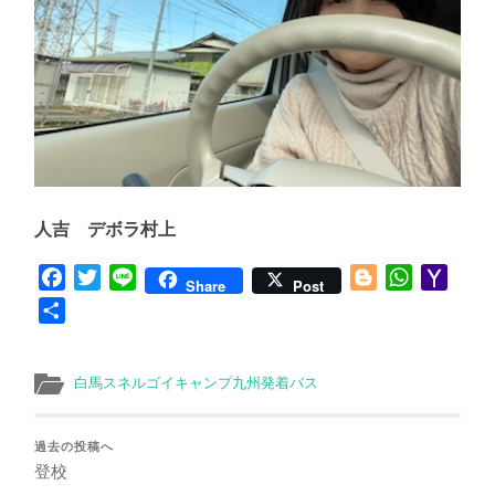
人吉 デボラ村上
Facebook
Twitter
Line
Blogger
WhatsApp
Yaho
Share
Post
Mail
共
有
白馬スネルゴイキャンプ九州発着バス
過去の投稿へ
登校