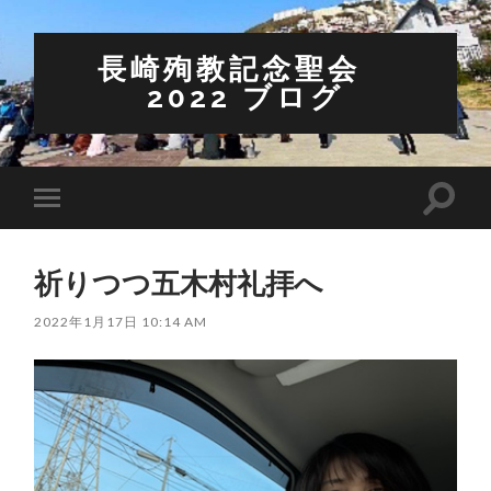
長崎殉教記念聖会
2022 ブログ
検
モ
索
バ
フ
イ
ィ
ル
ー
祈りつつ五木村礼拝へ
メ
ル
ニ
ド
ュ
2022年1月17日 10:14 AM
を
ー
切
を
り
切
替
り
え
替
る
え
る