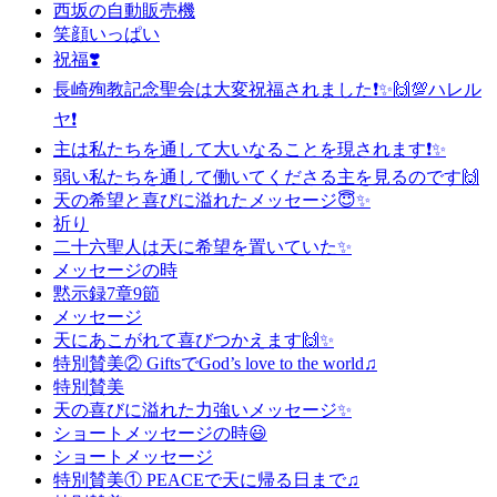
西坂の自動販売機
笑顔いっぱい
祝福❣️
長崎殉教記念聖会は大変祝福されました❗️✨🙌💯ハレル
ヤ❗️
主は私たちを通して大いなることを現されます❗️✨
弱い私たちを通して働いてくださる主を見るのです🙌
天の希望と喜びに溢れたメッセージ😇✨
祈り
二十六聖人は天に希望を置いていた✨
メッセージの時
黙示録7章9節
メッセージ
天にあこがれて喜びつかえます🙌✨
特別賛美② GiftsでGod’s love to the world♫
特別賛美
天の喜びに溢れた力強いメッセージ✨
ショートメッセージの時😃
ショートメッセージ
特別賛美① PEACE​で天に帰る日まで♫