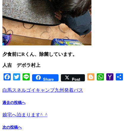
夕食前にRくん、除菌しています。
人吉 デボラ村上
Facebook
Twitter
Line
Blogger
WhatsApp
Yahoo
共
Share
Post
Mail
有
白馬スネルゴイキャンプ九州発着バス
過去の投稿へ
娘宅へ泊まります^_^
次の投稿へ