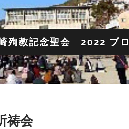
崎殉教記念聖会 2022 ブ
祈祷会