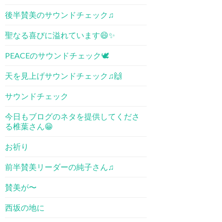
後半賛美のサウンドチェック♫
聖なる喜びに溢れています😄✨
PEACEのサウンドチェック🕊
天を見上げサウンドチェック♫🙌
サウンドチェック
今日もブログのネタを提供してくださ
る椎葉さん😁
お祈り
前半賛美リーダーの純子さん♫
賛美が〜
西坂の地に