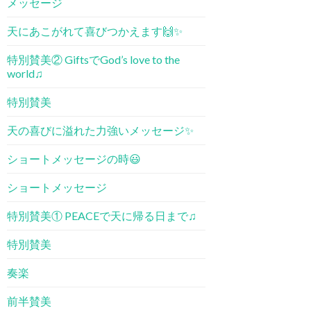
メッセージ
天にあこがれて喜びつかえます🙌✨
特別賛美② GiftsでGod’s love to the
world♫
特別賛美
天の喜びに溢れた力強いメッセージ✨
ショートメッセージの時😃
ショートメッセージ
特別賛美① PEACE​で天に帰る日まで♫
特別賛美
奏楽
前半賛美