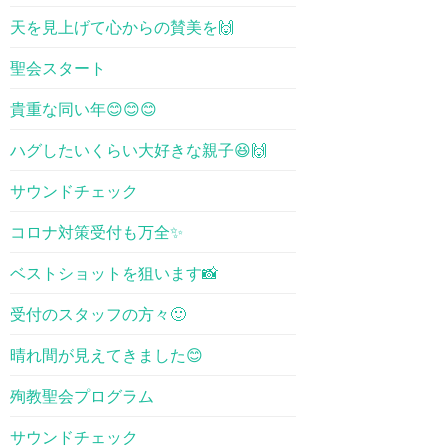
天を見上げて心からの賛美を🙌
聖会スタート
貴重な同い年😊😊😊
ハグしたいくらい大好きな親子😆🙌
サウンドチェック
コロナ対策受付も万全✨
ベストショットを狙います📸
受付のスタッフの方々🙂
晴れ間が見えてきました😊
殉教聖会プログラム
サウンドチェック