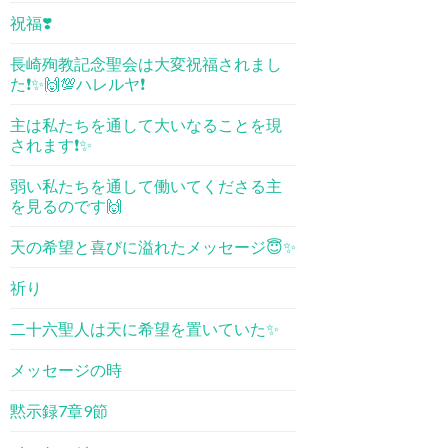
祝福❣️
長崎殉教記念聖会は大変祝福されまし
た❗️✨🙌💯ハレルヤ❗️
主は私たちを通して大いなることを現
されます❗️✨
弱い私たちを通して働いてくださる主
を見るのです🙌
天の希望と喜びに溢れたメッセージ😇✨
祈り
二十六聖人は天に希望を置いていた✨
メッセージの時
黙示録7章9節