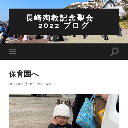
長崎殉教記念聖会
2022 ブログ
検
モ
索
バ
フ
イ
ィ
ル
ー
保育園へ
メ
ル
ニ
ド
ュ
2022年1月18日 8:31 AM
を
ー
切
を
り
切
替
り
え
替
る
え
る