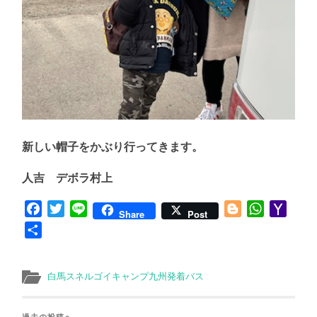
新しい帽子をかぶり行ってきます。
人吉 デボラ村上
Facebook
Twitter
Line
Blogger
WhatsApp
Yaho
Share
Post
Mail
共
有
白馬スネルゴイキャンプ九州発着バス
過去の投稿へ