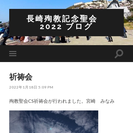
長崎殉教記念聖会
2022 ブログ
検
モ
索
バ
フ
イ
ィ
ル
ー
祈祷会
メ
ル
ニ
ド
ュ
2022年1月18日 5:09 PM
を
ー
切
を
り
殉教聖会CS祈祷会が行われました。宮崎 みなみ
切
替
り
え
替
る
え
る