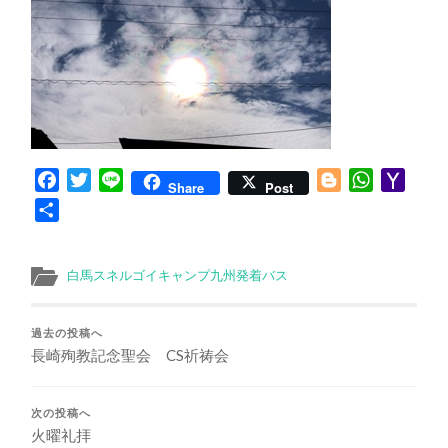
Facebook
Twitter
Line
Blogger
WhatsApp
Yaho
Share
Post
Mail
共
有
白馬スネルゴイキャンプ九州発着バス
過去の投稿へ
長崎殉教記念聖会 CS祈祷会
次の投稿へ
火曜礼拝