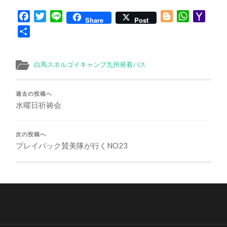
Facebook
Twitter
Line
Blogger
WhatsApp
Yaho
Share
Post
Mail
共
有
白馬スネルゴイキャンプ九州発着バス
過去の投稿へ
水曜日祈祷会
次の投稿へ
プレイバック賛美隊が行くNO23