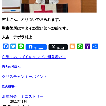
村上さん、とりついでおられます。
聖書箇所はマタイ25章14節〜23節です。
人吉 デボラ村上
Facebook
Twitter
Line
Blogger
WhatsApp
Yahoo
共
Share
Post
Mail
有
白馬スネルゴイキャンプ九州発着バス
過去の投稿へ
クリスチャンキーポイント
次の投稿へ
湯前教会 ミニストリー
2022年1月