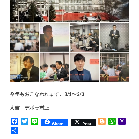
今年もおこなわれます。3/1〜3/3
人吉 デボラ村上
Facebook
Twitter
Line
Blogger
WhatsApp
Yaho
Share
Post
Mail
共
有