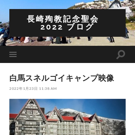
長崎殉教記念聖会
2022 ブログ
検
モ
索
バ
フ
イ
ィ
ル
ー
白馬スネルゴイキャンプ映像
メ
ル
ニ
ド
ュ
2022年1月23日 11:38 AM
を
ー
切
を
り
切
替
り
え
替
る
え
る