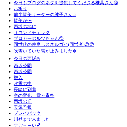
今日もブログのネタを提供してくださる椎葉さん😁
お祈り
前半賛美リーダーの純子さん♫
賛美が〜
西坂の地に
サウンドチェック
ブロガーのルツちゃん😊
同世代の仲良しスネルゴイ(同労者)😊😊
吹雪いていた雪が止みました❄️
今日の西坂❄️
西坂公園
西坂公園
搬入
吹雪の中
長崎に到着
空の変化 雪～青空
西坂の丘
天気予報
プレイバック
川登まで来ました
すご～～い💕