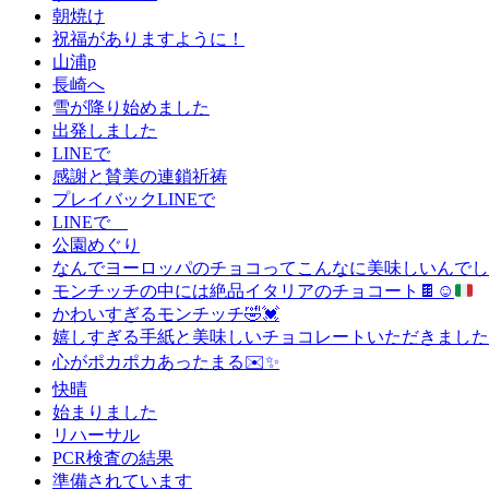
朝焼け
祝福がありますように！
山浦p
長崎へ
雪が降り始めました
出発しました
LINEで
感謝と賛美の連鎖祈祷
プレイバックLINEで
LINEで
公園めぐり
なんでヨーロッパのチョコってこんなに美味しいんでしょう
モンチッチの中には絶品イタリアのチョコート
🍫
☺️
かわいすぎるモンチッチ🤣💓
嬉しすぎる手紙と美味しいチョコレートいただきました
心がポカポカあったまる✉️✨
快晴
始まりました
リハーサル
PCR検査の結果
準備されています