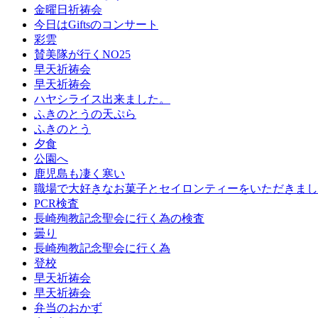
金曜日祈祷会
今日はGiftsのコンサート
彩雲
賛美隊が行くNO25
早天祈祷会
早天祈祷会
ハヤシライス出来ました。
ふきのとうの天ぷら
ふきのとう
夕食
公園へ
鹿児島も凄く寒い
職場で大好きなお菓子とセイロンティーをいただきまし
PCR検査
長崎殉教記念聖会に行く為の検査
曇り
長崎殉教記念聖会に行く為
登校
早天祈祷会
早天祈祷会
弁当のおかず