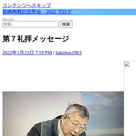
コンテンツへスキップ
長崎殉教記念聖会 2022 ブログ
モ
検
検
バ
索
索:
イ
フ
第７礼拝メッセージ
ル
ィ
メ
ー
ニ
ル
2022年1月23日 7:19 PM
/
hakubus1903
ュ
ド
ー
を
を
切
切
り
り
替
替
え
え
る
る