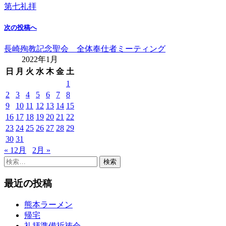
第七礼拝
次の投稿へ
長崎殉教記念聖会 全体奉仕者ミーティング
2022年1月
日
月
火
水
木
金
土
1
2
3
4
5
6
7
8
9
10
11
12
13
14
15
16
17
18
19
20
21
22
23
24
25
26
27
28
29
30
31
« 12月
2月 »
検
索:
最近の投稿
熊本ラーメン
帰宅
礼拝準備祈祷会