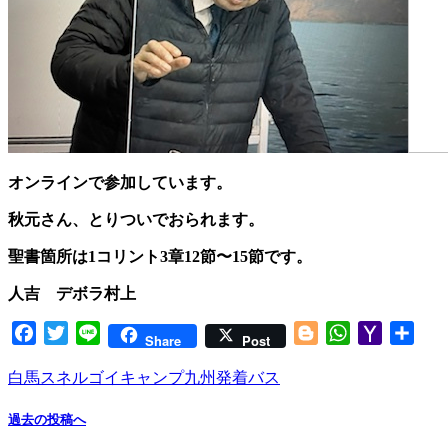
オンラインで参加しています。
秋元さん、とりついでおられます。
聖書箇所は1コリント3章12節〜15節です。
人吉 デボラ村上
Facebook
Twitter
Line
Blogger
WhatsApp
Yahoo
共
Share
Post
Mail
有
白馬スネルゴイキャンプ九州発着バス
過去の投稿へ