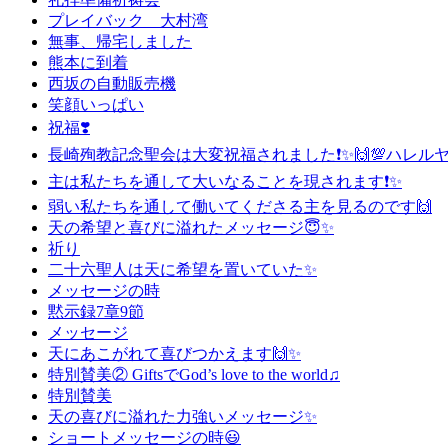
プレイバック 大村湾
無事、帰宅しました
熊本に到着
西坂の自動販売機
笑顔いっぱい
祝福❣️
長崎殉教記念聖会は大変祝福されました❗️✨🙌💯ハレルヤ❗
主は私たちを通して大いなることを現されます❗️✨
弱い私たちを通して働いてくださる主を見るのです🙌
天の希望と喜びに溢れたメッセージ😇✨
祈り
二十六聖人は天に希望を置いていた✨
メッセージの時
黙示録7章9節
メッセージ
天にあこがれて喜びつかえます🙌✨
特別賛美② GiftsでGod’s love to the world♫
特別賛美
天の喜びに溢れた力強いメッセージ✨
ショートメッセージの時😃