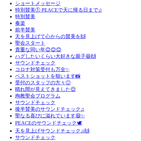
ショートメッセージ
特別賛美① PEACE​で天に帰る日まで♫
特別賛美
奏楽
前半賛美
天を見上げて心からの賛美を🙌
聖会スタート
貴重な同い年😊😊😊
ハグしたいくらい大好きな親子😆🙌
サウンドチェック
コロナ対策受付も万全✨
ベストショットを狙います📸
受付のスタッフの方々🙂
晴れ間が見えてきました😊
殉教聖会プログラム
サウンドチェック
後半賛美のサウンドチェック♫
聖なる喜びに溢れています😄✨
PEACEのサウンドチェック🕊
天を見上げサウンドチェック♫🙌
サウンドチェック