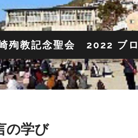
崎殉教記念聖会 2022 ブ
言の学び