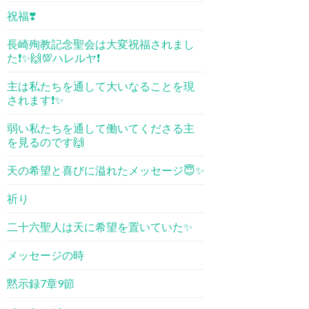
祝福❣️
長崎殉教記念聖会は大変祝福されまし
た❗️✨🙌💯ハレルヤ❗️
主は私たちを通して大いなることを現
されます❗️✨
弱い私たちを通して働いてくださる主
を見るのです🙌
天の希望と喜びに溢れたメッセージ😇✨
祈り
二十六聖人は天に希望を置いていた✨
メッセージの時
黙示録7章9節