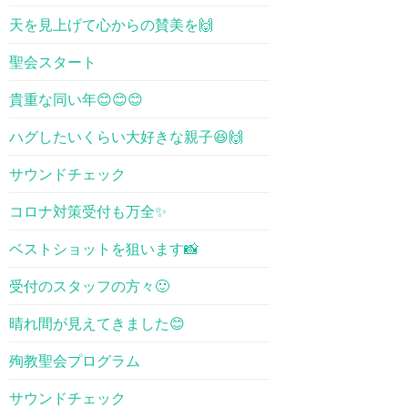
天を見上げて心からの賛美を🙌
聖会スタート
貴重な同い年😊😊😊
ハグしたいくらい大好きな親子😆🙌
サウンドチェック
コロナ対策受付も万全✨
ベストショットを狙います📸
受付のスタッフの方々🙂
晴れ間が見えてきました😊
殉教聖会プログラム
サウンドチェック