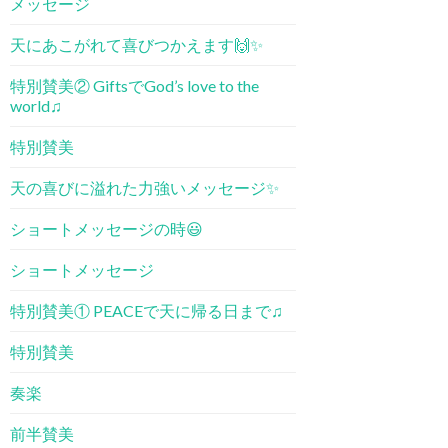
メッセージ
天にあこがれて喜びつかえます🙌✨
特別賛美② GiftsでGod’s love to the
world♫
特別賛美
天の喜びに溢れた力強いメッセージ✨
ショートメッセージの時😃
ショートメッセージ
特別賛美① PEACE​で天に帰る日まで♫
特別賛美
奏楽
前半賛美