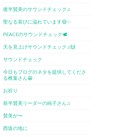
後半賛美のサウンドチェック♫
聖なる喜びに溢れています😄✨
PEACEのサウンドチェック🕊
天を見上げサウンドチェック♫🙌
サウンドチェック
今日もブログのネタを提供してくださ
る椎葉さん😁
お祈り
前半賛美リーダーの純子さん♫
賛美が〜
西坂の地に