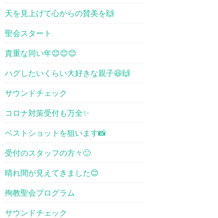
天を見上げて心からの賛美を🙌
聖会スタート
貴重な同い年😊😊😊
ハグしたいくらい大好きな親子😆🙌
サウンドチェック
コロナ対策受付も万全✨
ベストショットを狙います📸
受付のスタッフの方々🙂
晴れ間が見えてきました😊
殉教聖会プログラム
サウンドチェック