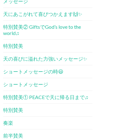
メッセージ
天にあこがれて喜びつかえます🙌✨
特別賛美② GiftsでGod’s love to the
world♫
特別賛美
天の喜びに溢れた力強いメッセージ✨
ショートメッセージの時😃
ショートメッセージ
特別賛美① PEACE​で天に帰る日まで♫
特別賛美
奏楽
前半賛美