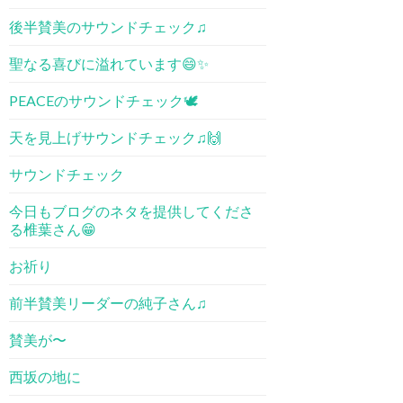
後半賛美のサウンドチェック♫
聖なる喜びに溢れています😄✨
PEACEのサウンドチェック🕊
天を見上げサウンドチェック♫🙌
サウンドチェック
今日もブログのネタを提供してくださ
る椎葉さん😁
お祈り
前半賛美リーダーの純子さん♫
賛美が〜
西坂の地に