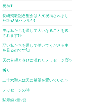
祝福❣️
長崎殉教記念聖会は大変祝福されまし
た❗️✨🙌💯ハレルヤ❗️
主は私たちを通して大いなることを現
されます❗️✨
弱い私たちを通して働いてくださる主
を見るのです🙌
天の希望と喜びに溢れたメッセージ😇✨
祈り
二十六聖人は天に希望を置いていた✨
メッセージの時
黙示録7章9節