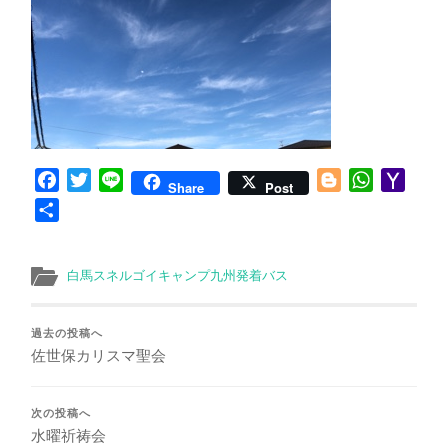
Facebook
Twitter
Line
Blogger
WhatsApp
Yaho
Share
Post
Mail
共
有
白馬スネルゴイキャンプ九州発着バス
過去の投稿へ
佐世保カリスマ聖会
次の投稿へ
水曜祈祷会