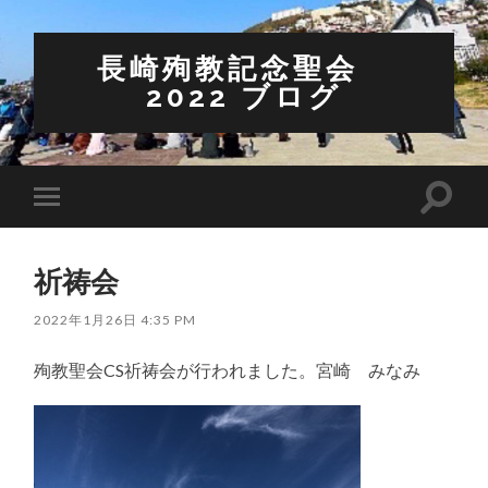
長崎殉教記念聖会
2022 ブログ
検
モ
索
バ
フ
イ
ィ
ル
ー
祈祷会
メ
ル
ニ
ド
ュ
2022年1月26日 4:35 PM
を
ー
切
を
り
殉教聖会CS祈祷会が行われました。宮崎 みなみ
切
替
り
え
替
る
え
る