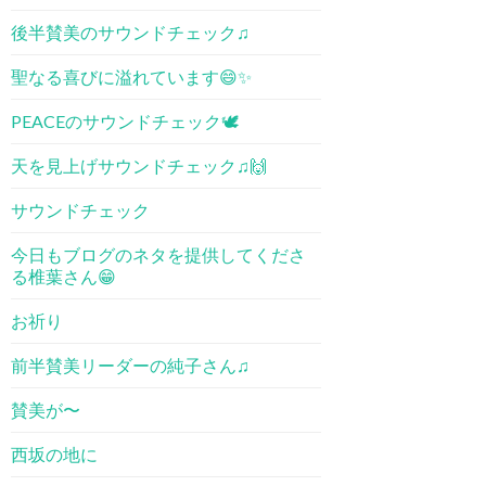
後半賛美のサウンドチェック♫
聖なる喜びに溢れています😄✨
PEACEのサウンドチェック🕊
天を見上げサウンドチェック♫🙌
サウンドチェック
今日もブログのネタを提供してくださ
る椎葉さん😁
お祈り
前半賛美リーダーの純子さん♫
賛美が〜
西坂の地に