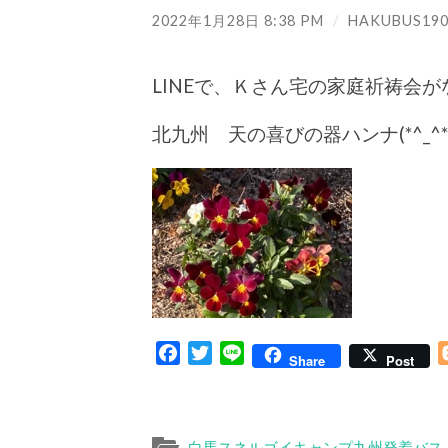
2022年1月28日 8:38 PM
/
HAKUBUS190
LINEで、Ｋさん宅の家庭祈祷会
北九州 天の喜びの器ハンナ(*^_^*
Facebook
Twitter
Line
Share
Post
白馬スネルゴイキャンプ九州発着バス