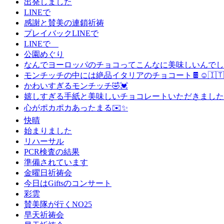
出発しました
LINEで
感謝と賛美の連鎖祈祷
プレイバックLINEで
LINEで
公園めぐり
なんでヨーロッパのチョコってこんなに美味しいんでしょう
モンチッチの中には絶品イタリアのチョコート🍫☺️🇮🇹
かわいすぎるモンチッチ🤣💓
嬉しすぎる手紙と美味しいチョコレートいただきました
心がポカポカあったまる✉️✨
快晴
始まりました
リハーサル
PCR検査の結果
準備されています
金曜日祈祷会
今日はGiftsのコンサート
彩雲
賛美隊が行くNO25
早天祈祷会