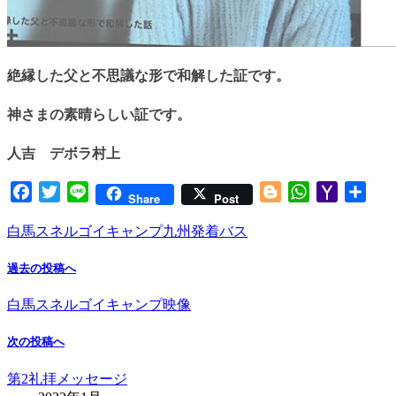
絶縁した父と不思議な形で和解した証です。
神さまの素晴らしい証です。
人吉 デボラ村上
Facebook
Twitter
Line
Blogger
WhatsApp
Yahoo
共
Share
Post
Mail
有
白馬スネルゴイキャンプ九州発着バス
過去の投稿へ
白馬スネルゴイキャンプ映像
次の投稿へ
第2礼拝メッセージ