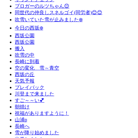
ブロガーのルツちゃん😊
同世代の仲良しスネルゴイ(同労者)😊😊
吹雪いていた雪が止みました❄️
今日の西坂❄️
西坂公園
西坂公園
搬入
吹雪の中
長崎に到着
空の変化 雪～青空
西坂の丘
天気予報
プレイバック
川登まで来ました
すご～～い💕
朝焼け
祝福がありますように！
山浦p
長崎へ
雪が降り始めました