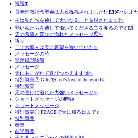
祝福❣️
長崎殉教記念聖会は大変祝福されました❗️✨🙌💯ハレルヤ❗
主は私たちを通して大いなることを現されます❗️✨
弱い私たちを通して働いてくださる主を見るのです🙌
天の希望と喜びに溢れたメッセージ😇✨
祈り
二十六聖人は天に希望を置いていた✨
メッセージの時
黙示録7章9節
メッセージ
天にあこがれて喜びつかえます🙌✨
特別賛美② GiftsでGod’s love to the world♫
特別賛美
天の喜びに溢れた力強いメッセージ✨
ショートメッセージの時😃
ショートメッセージ
特別賛美① PEACE​で天に帰る日まで♫
特別賛美
奏楽
前半賛美
天を見上げて心からの賛美を🙌