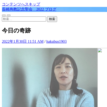
コンテンツへスキップ
長崎殉教記念聖会 2022 ブログ
モ
検
検
バ
索
索:
イ
フ
今日の奇跡
ル
ィ
メ
ー
ニ
ル
2022年1月30日 11:51 AM
/
hakubus1903
ュ
ド
ー
を
を
切
切
り
り
替
替
え
え
る
る