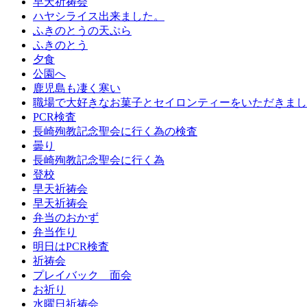
早天祈祷会
ハヤシライス出来ました。
ふきのとうの天ぷら
ふきのとう
夕食
公園へ
鹿児島も凄く寒い
職場で大好きなお菓子とセイロンティーをいただきまし
PCR検査
長崎殉教記念聖会に行く為の検査
曇り
長崎殉教記念聖会に行く為
登校
早天祈祷会
早天祈祷会
弁当のおかず
弁当作り
明日はPCR検査
祈祷会
プレイバック 面会
お祈り
水曜日祈祷会