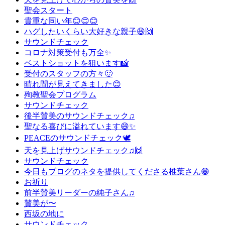
聖会スタート
貴重な同い年😊😊😊
ハグしたいくらい大好きな親子😆🙌
サウンドチェック
コロナ対策受付も万全✨
ベストショットを狙います📸
受付のスタッフの方々🙂
晴れ間が見えてきました😊
殉教聖会プログラム
サウンドチェック
後半賛美のサウンドチェック♫
聖なる喜びに溢れています😄✨
PEACEのサウンドチェック🕊
天を見上げサウンドチェック♫🙌
サウンドチェック
今日もブログのネタを提供してくださる椎葉さん😁
お祈り
前半賛美リーダーの純子さん♫
賛美が〜
西坂の地に
サウンドチェック