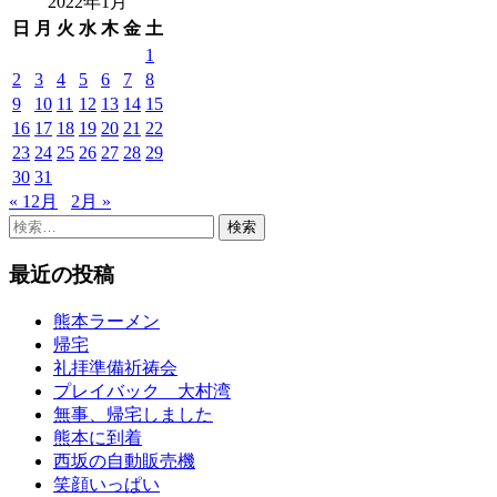
2022年1月
日
月
火
水
木
金
土
1
2
3
4
5
6
7
8
9
10
11
12
13
14
15
16
17
18
19
20
21
22
23
24
25
26
27
28
29
30
31
« 12月
2月 »
検
索:
最近の投稿
熊本ラーメン
帰宅
礼拝準備祈祷会
プレイバック 大村湾
無事、帰宅しました
熊本に到着
西坂の自動販売機
笑顔いっぱい