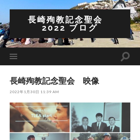
長崎殉教記念聖会
2022 ブログ
検
モ
索
バ
フ
イ
ィ
ル
ー
長崎殉教記念聖会 映像
メ
ル
ニ
ド
ュ
2022年1月30日 11:39 AM
を
ー
切
を
り
切
替
り
え
替
る
え
る