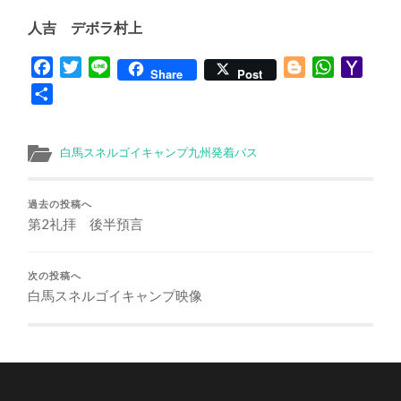
人吉 デボラ村上
Facebook
Twitter
Line
Blogger
WhatsApp
Yaho
Share
Post
Mail
共
有
白馬スネルゴイキャンプ九州発着バス
過去の投稿へ
第2礼拝 後半預言
次の投稿へ
白馬スネルゴイキャンプ映像