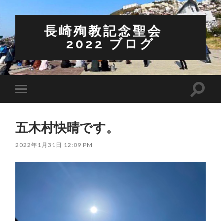
長崎殉教記念聖会
2022 ブログ
検
モ
索
バ
フ
イ
ィ
ル
ー
五木村快晴です。
メ
ル
ニ
ド
ュ
2022年1月31日 12:09 PM
を
ー
切
を
り
切
替
り
え
替
る
え
る