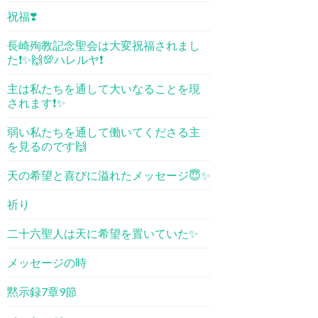
祝福❣️
長崎殉教記念聖会は大変祝福されまし
た❗️✨🙌💯ハレルヤ❗️
主は私たちを通して大いなることを現
されます❗️✨
弱い私たちを通して働いてくださる主
を見るのです🙌
天の希望と喜びに溢れたメッセージ😇✨
祈り
二十六聖人は天に希望を置いていた✨
メッセージの時
黙示録7章9節