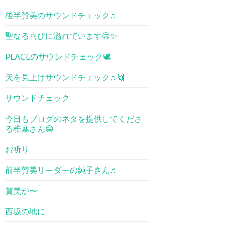
後半賛美のサウンドチェック♫
聖なる喜びに溢れています😄✨
PEACEのサウンドチェック🕊
天を見上げサウンドチェック♫🙌
サウンドチェック
今日もブログのネタを提供してくださ
る椎葉さん😁
お祈り
前半賛美リーダーの純子さん♫
賛美が〜
西坂の地に