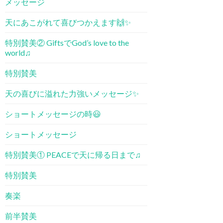
メッセージ
天にあこがれて喜びつかえます🙌✨
特別賛美② GiftsでGod’s love to the
world♫
特別賛美
天の喜びに溢れた力強いメッセージ✨
ショートメッセージの時😃
ショートメッセージ
特別賛美① PEACE​で天に帰る日まで♫
特別賛美
奏楽
前半賛美