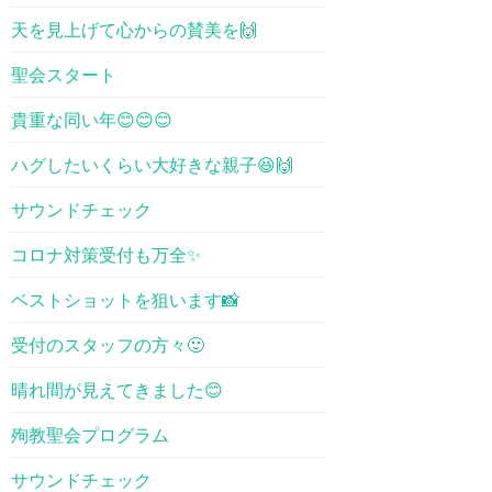
天を見上げて心からの賛美を🙌
聖会スタート
貴重な同い年😊😊😊
ハグしたいくらい大好きな親子😆🙌
サウンドチェック
コロナ対策受付も万全✨
ベストショットを狙います📸
受付のスタッフの方々🙂
晴れ間が見えてきました😊
殉教聖会プログラム
サウンドチェック