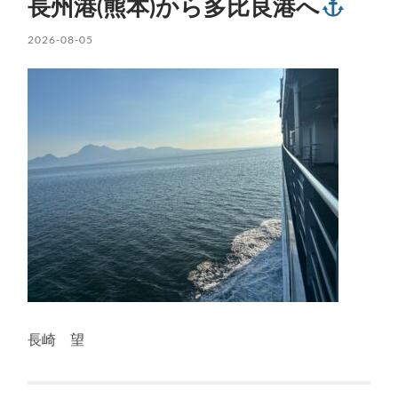
長州港(熊本)から多比良港へ
2026-08-05
長崎 望