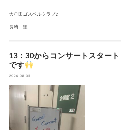
大牟田ゴスペルクラブ♫
長崎 望
13：30からコンサートスタート
です
2026-08-05