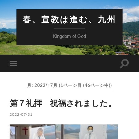
春、宣教は進む、九州
Kingdom of God
検
モ
索
バ
フ
イ
ィ
ル
ー
月:
2022年7月
(1ページ目 (46ページ中))
メ
ル
ニ
ド
ュ
を
第７礼拝 祝福されました。
ー
切
を
り
切
2022-07-31
替
り
え
替
る
え
る