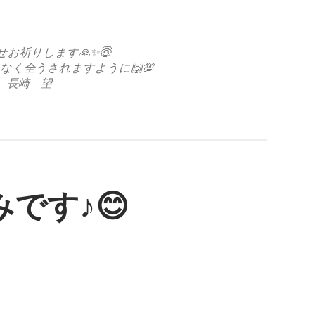
お祈りします🙏✨😇
なく全うされますように🙌💯
長崎 望
です♪😊