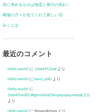
切に求めるものは御霊と御力の現れ✨
職場の方々が見てくれて嬉しい😊
みことば
最近のコメント
Hello world!
に
1xbet951baf
より
Hello world!
に
berci_ydEi
より
Hello world!
に
1xbetFoin853#genn6ick[Vevpejuqiquvkeqk,2,5]
より
Hello world!
に
StevenAttem
より