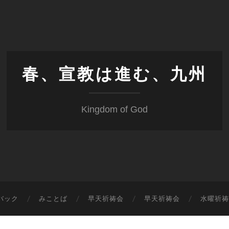
春、宣教は進む、九州
Kingdom of God
バック
みことば
早天祈祷会
早天祈祷会
水曜祈祷