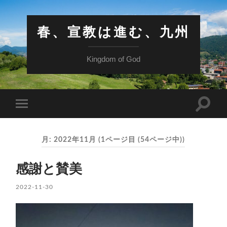
春、宣教は進む、九州
Kingdom of God
検
モ
索
バ
フ
イ
ィ
ル
ー
月:
2022年11月
(1ページ目 (54ページ中))
メ
ル
ニ
ド
ュ
を
感謝と賛美
ー
切
を
り
切
2022-11-30
替
り
え
替
る
え
る