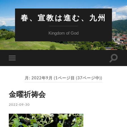
春、宣教は進む、九州
Kingdom of God
検
モ
索
バ
フ
イ
ィ
ル
ー
月:
2022年9月
(1ページ目 (37ページ中))
メ
ル
ニ
ド
ュ
を
金曜祈祷会
ー
切
を
り
切
2022-09-30
替
り
え
替
る
え
る