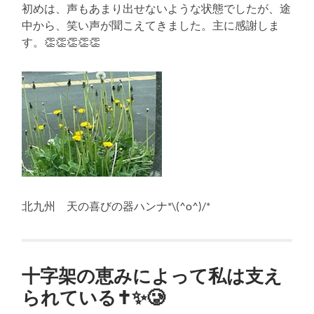
初めは、声もあまり出せないような状態でしたが、途
中から、笑い声が聞こえてきました。主に感謝しま
す。👏👏👏👏👏
北九州 天の喜びの器ハンナ*\(^o^)/*
十字架の恵みによって私は支え
られている✝️✨🥲