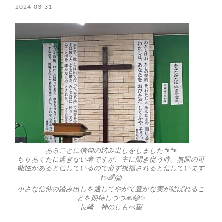
2024-03-31
あることに信仰の踏み出しをしました🐾🐾
ちりあくたに過ぎない者ですが、主に聞き従う時、無限の可
能性があると信じているので必ず祝福されると信じています
❗️✨🌈🤗
小さな信仰の踏み出しを通してやがて豊かな実が結ばれるこ
とを期待しつつ🙏😭✨
長崎 神のしもべ望