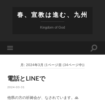
春、宣教は進む、九州
Kingdom of God
検
モ
索
バ
フ
イ
ィ
ル
ー
月:
2024年3月
(1ページ目 (34ページ中))
メ
ル
ニ
ド
ュ
を
ー
電話とLINEで
切
を
り
切
替
2024-03-31
り
え
替
る
え
他県の方の祈祷会が、なされています。🙏
る