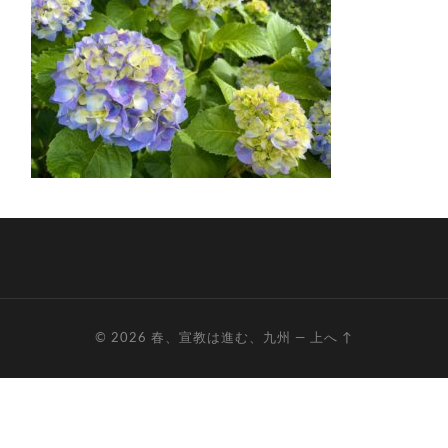
© 2026
春、宣教は進む、九州
—
上へ ↑