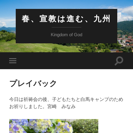
春、宣教は進む、九州
Kingdom of God
検
モ
索
バ
フ
イ
ィ
ル
ー
プレイバック
メ
ル
ニ
ド
ュ
を
ー
今日は祈祷会の後、子どもたちと白馬キャンプのため
切
を
り
お祈りしました。宮崎 みなみ
切
替
り
え
替
る
え
る