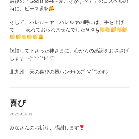
最後の「God is love～愛こそがすべて」のゴスペルの
時に、ピース✌
を
そして、ハレル～ヤ ハレルヤの時には、手を上げ
て………忘れておられませんでした٩( ᐛ )و
祝福して下さった神さまに、心からの感謝をおささげ
します╰(*´︶`*)╯♡
北九州 天の喜びの器ハンナ(((o(*ﾟ▽ﾟ*)o)))♡
喜び
2025-03-31
みなさんのお祈り、感謝します