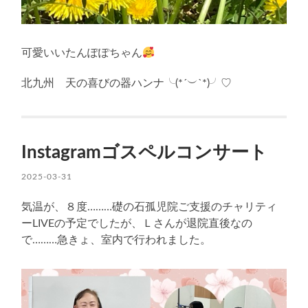
可愛いいたんぽぽちゃん
北九州 天の喜びの器ハンナ╰(*´︶`*)╯♡
Instagramゴスペルコンサート
2025-03-31
気温が、８度………礎の石孤児院ご支援のチャリティ
ーLIVEの予定でしたが、Ｌさんが退院直後なの
で………急きょ、室内で行われました。