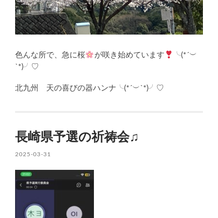
色んな所で、急に桜
が咲き始めています
╰(*´︶
`*)╯♡
北九州 天の喜びの器ハンナ╰(*´︶`*)╯♡
長崎県予選の祈祷会♫
2025-03-31