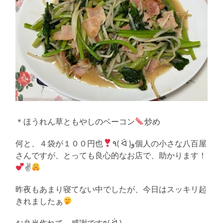
＊ほうれん草ともやしのベーコン
炒め
何と、４袋が１００円也
٩( ᐛ )و個人の小さな八百屋
さんですが、とっても良心的なお店で、助かります！
✌
昨夜もあまり寝てない中でしたが、今日はスッキリ起
きれましたぁ