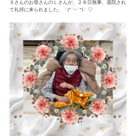
Ｓさんのお母さんのＬさんが、２８日無事、退院され
て礼拝に来られました。╰(*´︶`*)╯♡