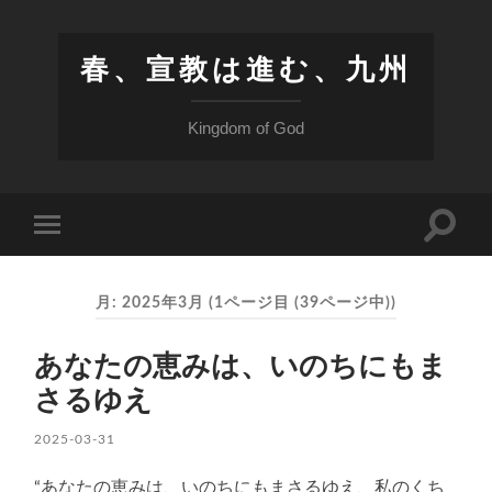
春、宣教は進む、九州
Kingdom of God
検
モ
索
バ
フ
イ
ィ
ル
ー
月:
2025年3月
(1ページ目 (39ページ中))
メ
ル
ニ
ド
ュ
を
あなたの恵みは、いのちにもま
ー
切
を
り
さるゆえ
切
替
り
え
替
2025-03-31
る
え
る
“あなたの恵みは、いのちにもまさるゆえ、私のくち