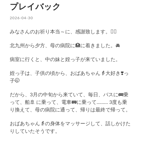
プレイバック
2026-04-30
みなさんのお祈り本当～に、感謝致します。🙇‍♀️
北九州から夕方、母の病院に🏥に着きました。🚘
病室に行くと、中の妹と姪っ子が来ていました。
姪っ子は、子供の頃から、おばあちゃん👵大好き❣️っ
子🤭
だから、3月の中旬から来ていて、毎日、バスに🚌乗
って、船🚢 に乗って、電車🚃に乗って……… 3度も乗
り換えて、母の病院に通って、帰りは最終で帰って。
おばあちゃん👵の身体をマッサージして、話しかけた
りしていたそうです。