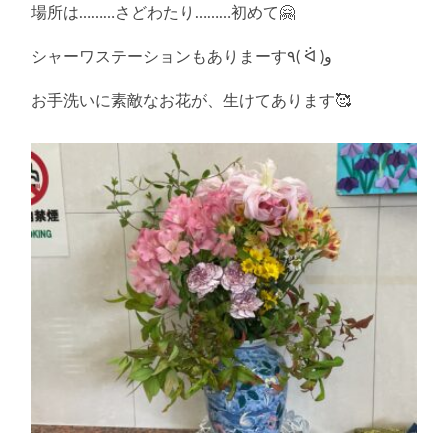
場所は………さどわたり………初めて🤗
シャーワステーションもありまーす٩( ᐛ )و
お手洗いに素敵なお花が、生けてあります🥰