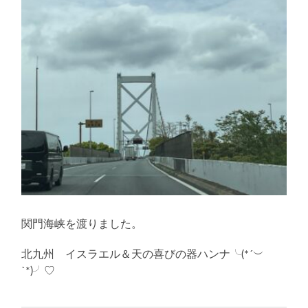
関門海峡を渡りました。
北九州 イスラエル＆天の喜びの器ハンナ╰(*´︶
`*)╯♡