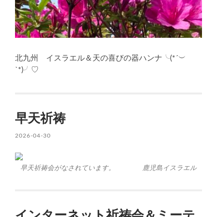
北九州 イスラエル＆天の喜びの器ハンナ╰(*´︶
`*)╯♡
早天祈祷
2026-04-30
早天祈祷会がなされています。 鹿児島イスラエル
インターネット祈祷会＆ミーテ