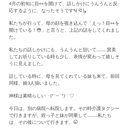
4月の初旬に目👀を開けて、話しかけにうんうんと反
応するように、なったそうです٩( ᐛ )و
私たちが行って、母の顔を覗き込んで「えっ！目👀を
開けている！😳」と言うと、上記の話をしてくれまし
た。
私たちの話しかけにも、うんうんと頷いて………賛美
してお祈りしている時も少し、表情が変わって嬉しそ
うに見えました。
話している時に、母を見てくれている妹も来て、前回
同様、娘3人揃いました。
神様は素晴らしい╰(*´︶`*)╯♡
今日は、別の病院へ転院します。その時介護タクシー
で行きますが、姪っ子と妹が同乗して………私たち
は、その後について行きます。🤭