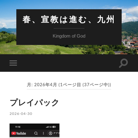
春、宣教は進む、九州
Kingdom of God
検
モ
索
バ
フ
イ
ィ
ル
ー
月:
2026年4月
(1ページ目 (37ページ中))
メ
ル
ニ
ド
ュ
を
プレイパック
ー
切
を
り
切
2026-04-30
替
り
え
替
る
え
る