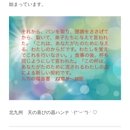
始まっています。
北九州 天の喜びの器ハンナ╰(*´︶`*)╯♡