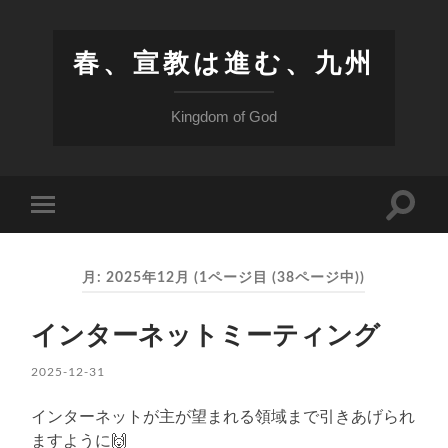
春、宣教は進む、九州
Kingdom of God
検
モ
索
バ
フ
イ
ィ
ル
ー
月:
2025年12月
(1ページ目 (38ページ中))
メ
ル
ニ
ド
ュ
を
ー
インターネットミーティング
切
を
り
切
替
2025-12-31
り
え
替
る
え
インターネットが主が望まれる領域まで引きあげられ
る
ますように🙌