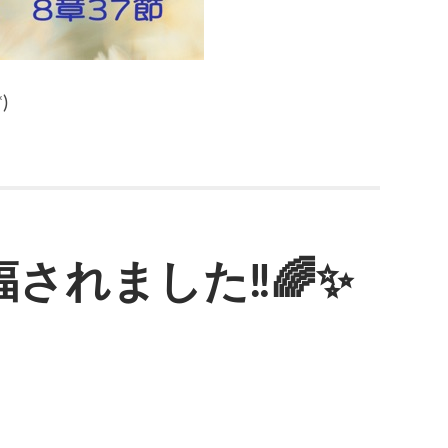
)
されました‼️🌈✨