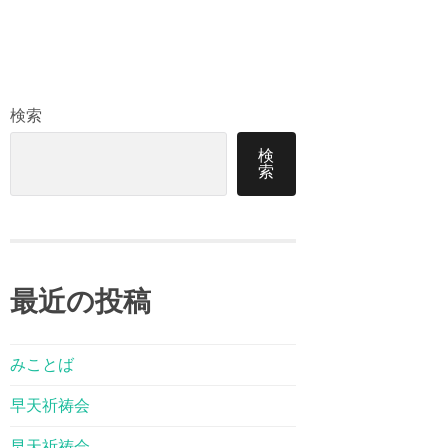
検索
検
索
最近の投稿
みことば
早天祈祷会
早天祈祷会