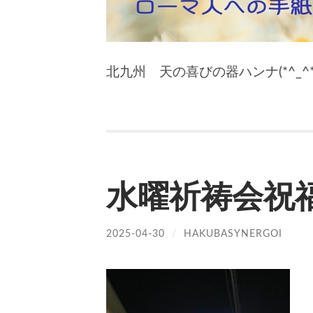
北九州 天の喜びの器ハンナ(*^_^*
水曜祈祷会祝福
2025-04-30
/
HAKUBASYNERGOI