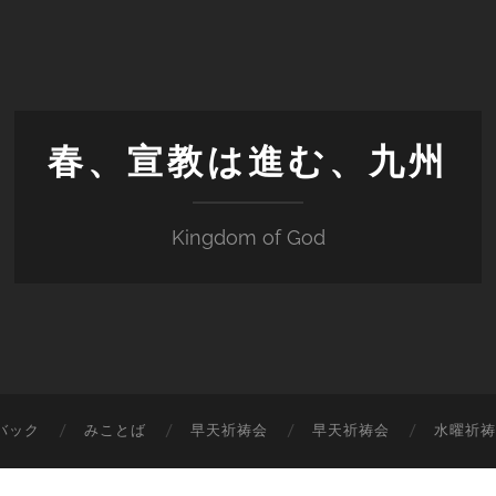
春、宣教は進む、九州
Kingdom of God
バック
みことば
早天祈祷会
早天祈祷会
水曜祈祷