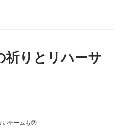
の祈りとリハーサ
いチームも🥹